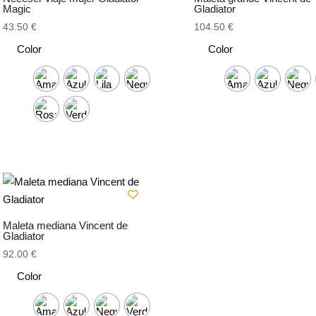
Magic
Gladiator
43.50
€
104.50
€
Color
Color
Maleta mediana Vincent de
Gladiator
92.00
€
Color