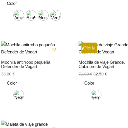
Color
¡Oferta!
Mochila antirrobo pequeña
Mochila de viaje Grande,
Defender de Vogart
Cabinpro de Vogart
El
El
38.00
€
71.00
€
62.50
€
precio
precio
Color
Color
original
actual
era:
es:
71.00 €.
62.50 €.