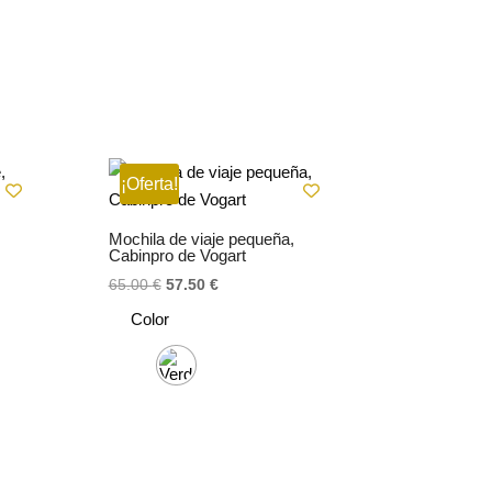
¡Oferta!
Mochila de viaje pequeña,
Cabinpro de Vogart
El
El
65.00
€
57.50
€
precio
precio
Color
original
actual
era:
es:
65.00 €.
57.50 €.