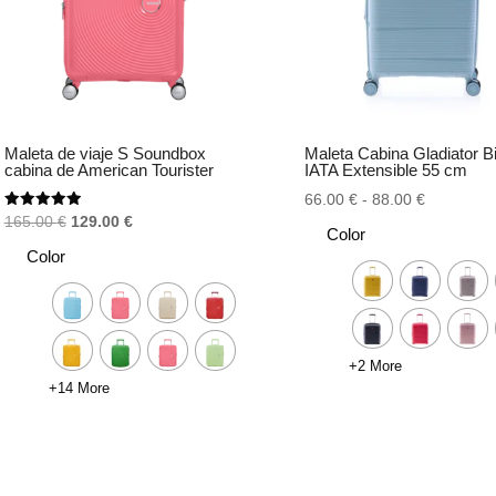
Maleta de viaje S Soundbox
Maleta Cabina Gladiator B
cabina de American Tourister
IATA Extensible 55 cm
Rango
66.00
€
-
88.00
€
Valorado
El
El
165.00
€
129.00
€
de
Color
con
precio
precio
5.00
precios:
Color
de 5
original
actual
desde
era:
es:
66.00 €
165.00 €.
129.00 €.
hasta
88.00 €
+2 More
+14 More