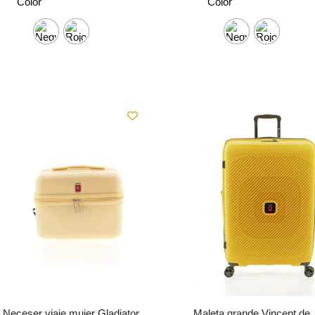
Color
Color
Neceser viaje mujer Gladiator
Maleta grande Vincent de