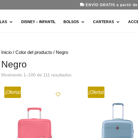
ENVÍO GRATIS a partir de 
LAS
DISNEY – INFANTIL
BOLSOS
CARTERAS
ACC
Inicio
/ Color del producto / Negro
Negro
Ordenado
Mostrando 1–100 de 111 resultados
por
los
¡Oferta!
últimos
¡Oferta!