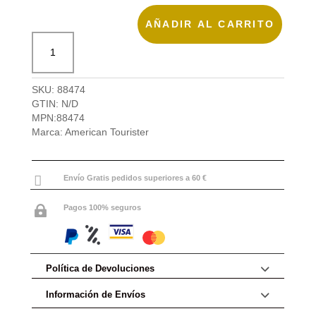
AÑADIR AL CARRITO
Maleta
de
viaje
L
SKU:
88474
Soundbox
GTIN:
N/D
de
MPN:
88474
American
Marca:
American Tourister
Tourister
cantidad

Envío Gratis pedidos superiores a 60 €
Pagos 100% seguros

Política de Devoluciones
Información de Envíos