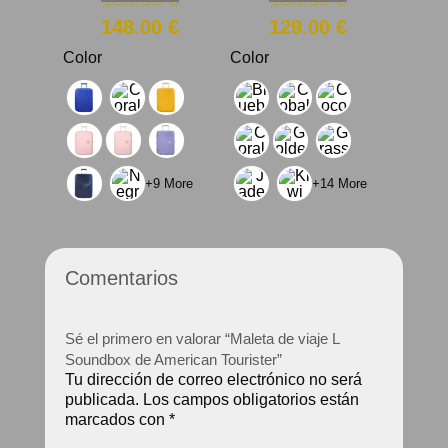
con
con
5.00
5.00
precio
precio
El
El
148.00
€
129.00
€
de 5
de 5
original
original
precio
precio
Color
Color
era:
era:
actual
actual
185.00 €.
165.00 €.
es:
es:
148.00 €.
129.00 €.
+9 More
+14 More
Comentarios
Sé el primero en valorar “Maleta de viaje L
Soundbox de American Tourister”
Tu dirección de correo electrónico no será
publicada.
Los campos obligatorios están
marcados con
*