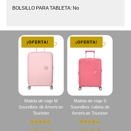
BOLSILLO PARA TABLETA: No
¡OFERTA!
¡OFERTA!
Maleta de viaje M
Maleta de viaje S
Soundbox de American
Soundbox cabina de
Tourister
American Tourister
Valorado
Valorado
El
El
185.00
€
165.00
€