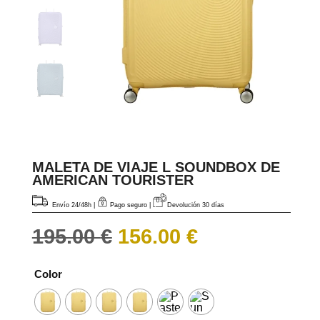
MALETA DE VIAJE L SOUNDBOX DE
AMERICAN TOURISTER
Envío 24/48h
|
Pago seguro |
Devolución 30 días
El
El
195.00
€
156.00
€
precio
precio
original
actual
era:
es:
Color
195.00 €.
156.00 €.