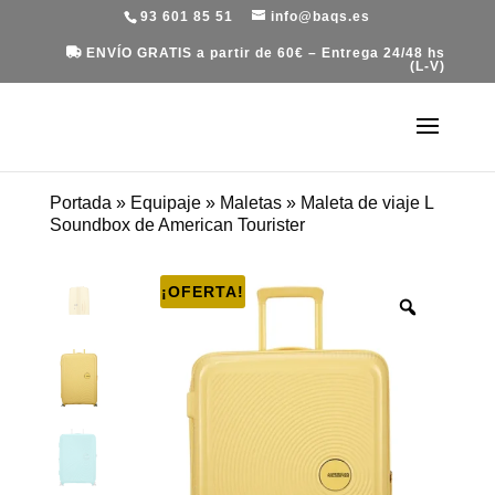
93 601 85 51
info@baqs.es
ENVÍO GRATIS a partir de 60€ – Entrega 24/48 hs
(L-V)
Portada
»
Equipaje
»
Maletas
»
Maleta de viaje L
Soundbox de American Tourister
¡OFERTA!