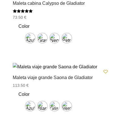
Maleta cabina Calypso de Gladiator
Valorado
73.50
€
con
5.00
Color
de 5
Maleta viaje grande Saona de Gladiator
113.50
€
Color