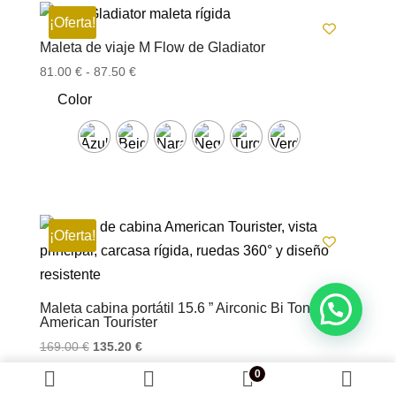
¡Oferta!
Maleta de viaje M Flow de Gladiator
Rango
81.00
€
-
87.50
€
de
Color
precios:
desde
81.00 €
hasta
87.50 €
¡Oferta!
Maleta cabina portátil 15.6 ” Airconic Bi Tone de
American Tourister
El
El
169.00
€
135.20
€
precio
precio
0
original
actual