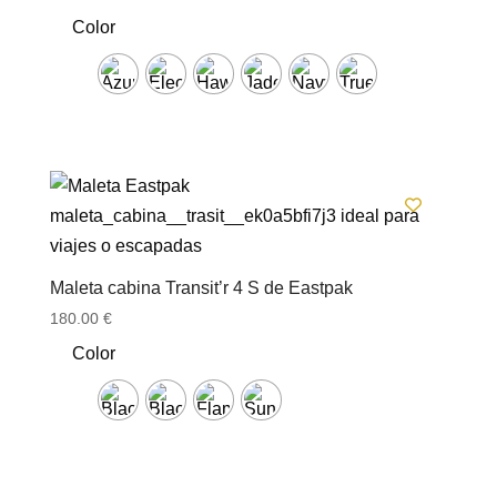
precio
precio
Color
original
actual
era:
es:
119.00 €.
96.00 €.
Maleta cabina Transit’r 4 S de Eastpak
180.00
€
Color