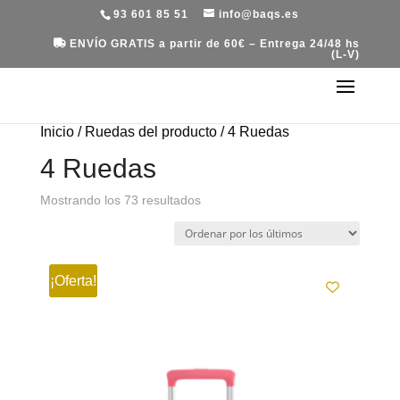
93 601 85 51
info@baqs.es
ENVÍO GRATIS a partir de 60€ – Entrega 24/48 hs
(L-V)
Inicio
/ Ruedas del producto / 4 Ruedas
4 Ruedas
Ordenado
Mostrando los 73 resultados
por
los
últimos
¡Oferta!