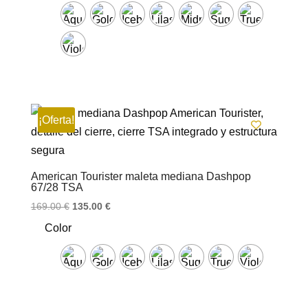
era:
es:
179.00 €.
144.00 €.
¡Oferta!
American Tourister maleta mediana Dashpop
67/28 TSA
El
El
169.00
€
135.00
€
precio
precio
Color
original
actual
era:
es:
169.00 €.
135.00 €.