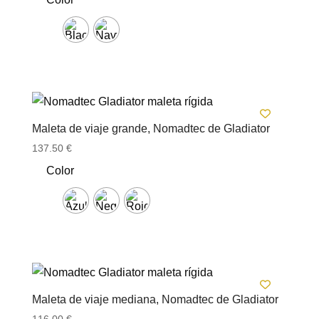
original
actual
era:
es:
220.00 €.
176.00 €.
Maleta de viaje grande, Nomadtec de Gladiator
137.50
€
Color
Maleta de viaje mediana, Nomadtec de Gladiator