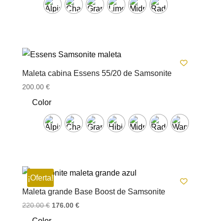
Maleta cabina Essens 55/20 de Samsonite
200.00
€
Color
¡Oferta!
Maleta grande Base Boost de Samsonite
El
El
220.00
€
176.00
€
precio
precio
Color