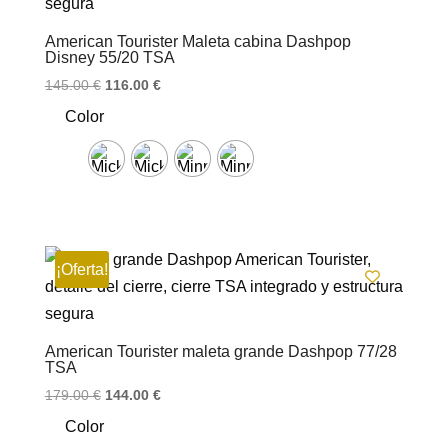
American Tourister Maleta cabina Dashpop
Disney 55/20 TSA
El
El
145.00
€
116.00
€
precio
precio
Color
original
actual
era:
es:
145.00 €.
116.00 €.
¡Oferta!
American Tourister maleta grande Dashpop 77/28
TSA
El
El
179.00
€
144.00
€
precio
precio
Color
original
actual