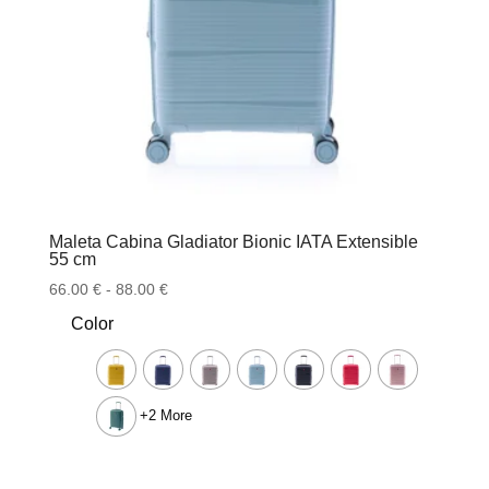
Maleta Cabina Gladiator Bionic IATA Extensible
55 cm
Rango
66.00
€
-
88.00
€
de
Color
precios:
desde
66.00 €
hasta
+2 More
88.00 €