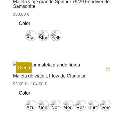
Maleta viaje grande Spinner 79/29 Ecodiver de
Samsonite
300.00
€
Color
¡Oferta!
Maleta de viaje L Flow de Gladiator
Rango
96.00
€
-
104.00
€
de
Color
precios:
desde
96.00 €
hasta
104.00 €