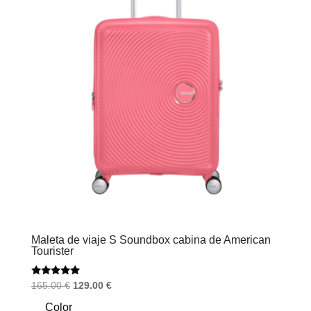
Maleta de viaje S Soundbox cabina de American
Tourister
Valorado
El
El
165.00
€
129.00
€
con
precio
precio
5.00
Color
de 5