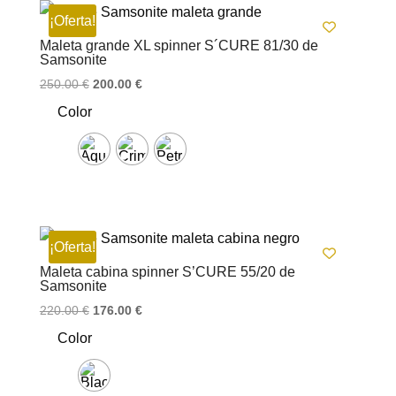
¡Oferta!
Maleta grande XL spinner S´CURE 81/30 de
Samsonite
El
El
250.00
€
200.00
€
precio
precio
Color
original
actual
era:
es:
250.00 €.
200.00 €.
¡Oferta!
Maleta cabina spinner S’CURE 55/20 de
Samsonite
El
El
220.00
€
176.00
€
precio
precio
Color
original
actual
era:
es:
220.00 €.
176.00 €.