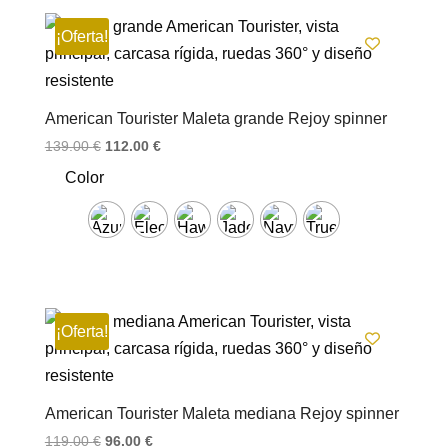
¡Oferta!
American Tourister Maleta grande Rejoy spinner
El
El
139.00
€
112.00
€
precio
precio
Color
original
actual
era:
es:
139.00 €.
112.00 €.
¡Oferta!
American Tourister Maleta mediana Rejoy spinner
El
El
119.00
€
96.00
€