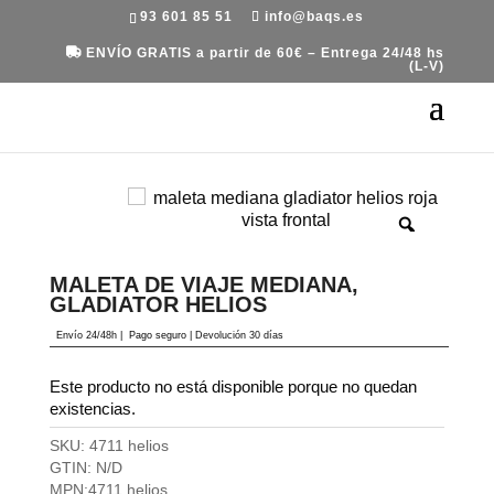
93 601 85 51
info@baqs.es
ENVÍO GRATIS a partir de 60€ – Entrega 24/48 hs
(L-V)
Portada
»
Equipaje
»
Maletas
»
Maleta de viaje
mediana, Gladiator Helios
MALETA DE VIAJE MEDIANA,
GLADIATOR HELIOS
Envío 24/48h
|
Pago seguro |
Devolución 30 días
Este producto no está disponible porque no quedan
existencias.
SKU:
4711 helios
GTIN:
N/D
MPN:
4711 helios