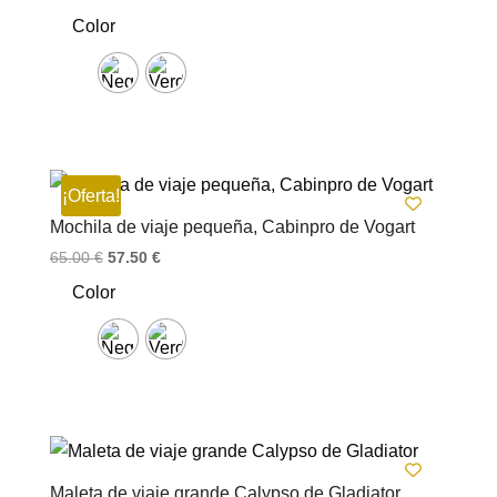
precio
precio
Color
original
actual
era:
es:
71.00 €.
62.50 €.
¡Oferta!
Mochila de viaje pequeña, Cabinpro de Vogart
El
El
65.00
€
57.50
€
precio
precio
Color
original
actual
era:
es:
65.00 €.
57.50 €.
Maleta de viaje grande Calypso de Gladiator