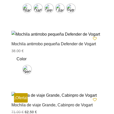
Mochila antirrobo pequeña Defender de Vogart
38.00
€
Color
¡Oferta!
Mochila de viaje Grande, Cabinpro de Vogart
El
El
71.00
€
62.50
€