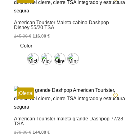
American Tourister Maleta cabina Dashpop
Disney 55/20 TSA
El
El
145.00
€
116.00
€
precio
precio
Color
original
actual
era:
es:
145.00 €.
116.00 €.
¡Oferta!
American Tourister maleta grande Dashpop 77/28
TSA
El
El
179.00
€
144.00
€
precio
precio