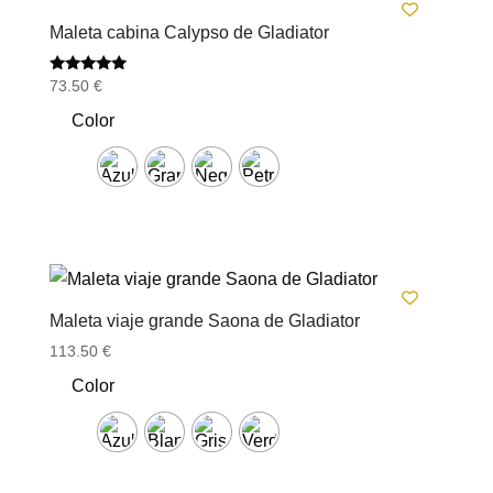
Maleta cabina Calypso de Gladiator
Valorado
73.50
€
con
5.00
Color
de 5
Maleta viaje grande Saona de Gladiator
113.50
€
Color