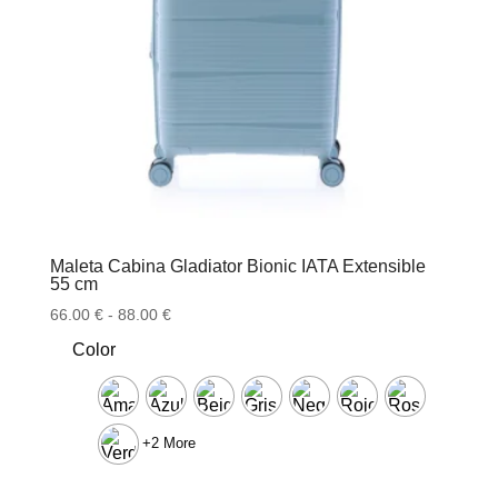
Maleta Cabina Gladiator Bionic IATA Extensible
55 cm
Rango
66.00
€
-
88.00
€
de
Color
precios:
desde
66.00 €
hasta
+2 More
88.00 €