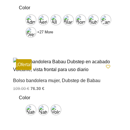
Color
+27 More
¡Oferta!
Bolso bandolera mujer, Dubstep de Babau
El
El
109.00
€
76.30
€
precio
precio
Color
original
actual
era:
es:
109.00 €.
76.30 €.