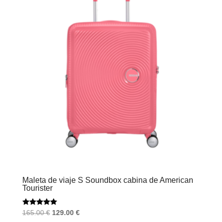
Maleta de viaje S Soundbox cabina de American
Tourister
Valorado
El
El
165.00
€
129.00
€
con