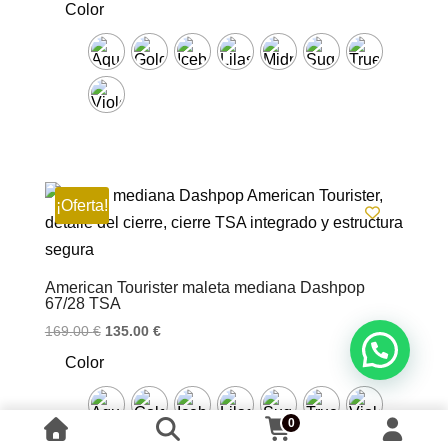
Color
original
actual
era:
es:
179.00 €.
144.00 €.
¡Oferta!
American Tourister maleta mediana Dashpop
67/28 TSA
El
El
169.00
€
135.00
€
precio
precio
Color
original
actual
era:
es:
169.00 €.
135.00 €.
0