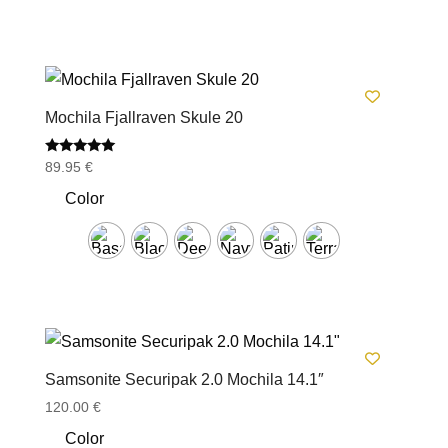
Mochila Fjallraven Skule 20
Valorado
89.95
€
con
5.00
Color
de 5
Samsonite Securipak 2.0 Mochila 14.1″
120.00
€
Color