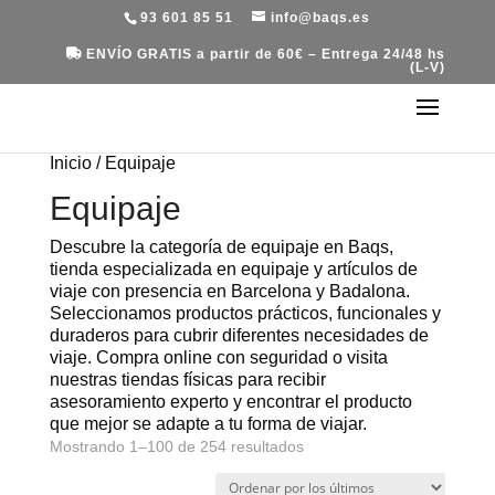
93 601 85 51
info@baqs.es
ENVÍO GRATIS a partir de 60€ – Entrega 24/48 hs
(L-V)
Inicio
/ Equipaje
Equipaje
Descubre la categoría de equipaje en Baqs,
tienda especializada en equipaje y artículos de
viaje con presencia en Barcelona y Badalona.
Seleccionamos productos prácticos, funcionales y
duraderos para cubrir diferentes necesidades de
viaje. Compra online con seguridad o visita
nuestras tiendas físicas para recibir
asesoramiento experto y encontrar el producto
que mejor se adapte a tu forma de viajar.
Ordenado
Mostrando 1–100 de 254 resultados
por
los