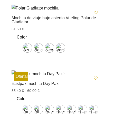
Mochila de viaje bajo asiento Vueling Polar de
Gladiator
61.50
€
Color
¡Oferta!
Eastpak mochila Day Pak’r
Rango
35.40
€
-
60.00
€
de
Color
precios:
desde
35.40 €