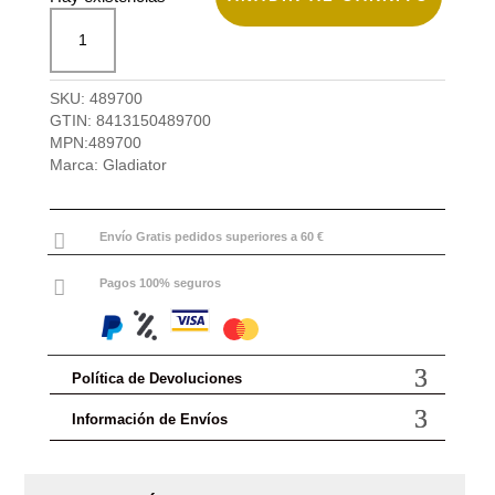
Neceser
original
actual
de
era:
es:
viaje
45.00 €.
40.50 €.
Beetle
SKU:
489700
de
GTIN:
8413150489700
Gladiator
MPN:
489700
cantidad
Marca:
Gladiator

Envío Gratis pedidos superiores a 60 €

Pagos 100% seguros
Política de Devoluciones
Información de Envíos