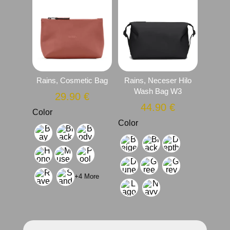
Rains, Cosmetic Bag
Rains, Neceser Hilo
Wash Bag W3
29.90
€
44.90
€
Color
Color
+4 More