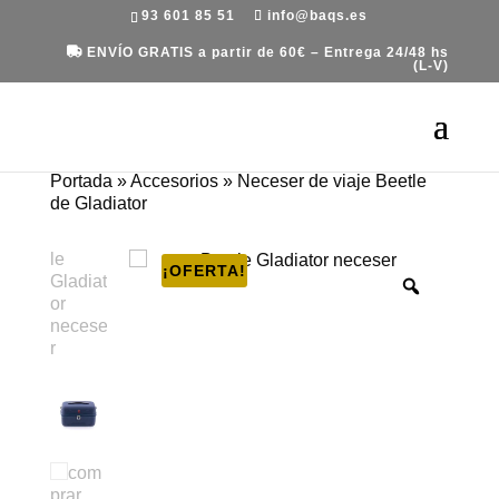
93 601 85 51
info@baqs.es
ENVÍO GRATIS a partir de 60€ – Entrega 24/48 hs
(L-V)
Portada
»
Accesorios
»
Neceser de viaje Beetle
de Gladiator
¡OFERTA!