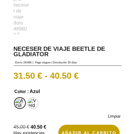
NECESER DE VIAJE BEETLE DE
GLADIATOR
Envío 24/48h
|
Pago seguro |
Devolución 30 días
Rango
31.50
€
-
40.50
€
de
precios:
desde
Color
: Azul
31.50 €
hasta
40.50 €
Limpiar
El
El
45.00
€
40.50
€
precio
precio
AÑADIR AL CARRITO
Hay existencias