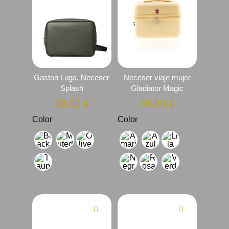
Gaston Luga, Neceser
Neceser viaje mujer
Splash
Gladiator Magic
29.00
€
43.50
€
Color
Color