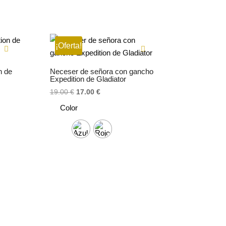
¡Oferta!
n de
Neceser de señora con gancho
Expedition de Gladiator
El
El
19.00
€
17.00
€
precio
precio
Color
original
actual
era:
es:
19.00 €.
17.00 €.