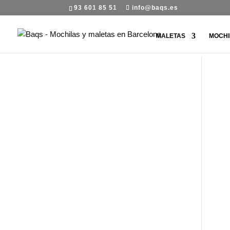
93 601 85 51
info@baqs.es
MALETAS
MOCHI