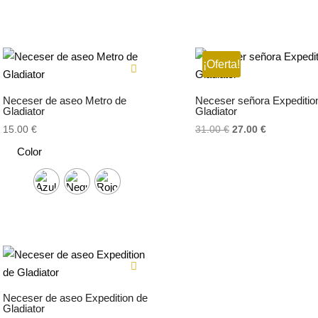
¡Oferta!
Neceser de aseo Metro de
Neceser señora Expeditio
Gladiator
Gladiator
El
El
15.00
€
31.00
€
27.00
€
precio
precio
Color
original
actual
era:
es:
31.00 €.
27.00 €.
Neceser de aseo Expedition de
Gladiator