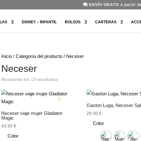
ENVÍO GRATIS a partir de
LAS
DISNEY – INFANTIL
BOLSOS
CARTERAS
ACC
Inicio
/ Categoría del producto / Neceser
Neceser
Ordenado
Mostrando los 13 resultados
por
los
últimos
Gaston Luga, Neceser Sp
Neceser viaje mujer Gladiator
29.00
€
Magic
Color
43.50
€
Color