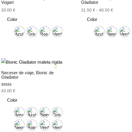
Vogart
Gladiator
Rango
20.00
€
31.50
€
-
40.50
€
de
Color
Color
precios:
desde
31.50 €
hasta
40.50 €
Neceser de viaje, Bionic de
Gladiator
Valorado
43.00
€
con
5.00
Color
de 5