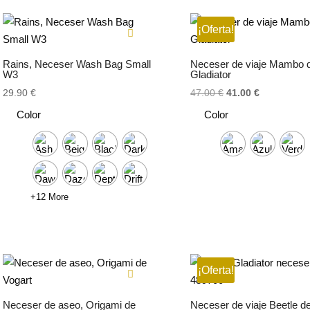
¡Oferta!
Rains, Neceser Wash Bag Small
Neceser de viaje Mambo 
W3
Gladiator
El
El
29.90
€
47.00
€
41.00
€
precio
precio
Color
Color
original
actual
era:
es:
47.00 €.
41.00 €.
+12 More
¡Oferta!
Neceser de aseo, Origami de
Neceser de viaje Beetle d