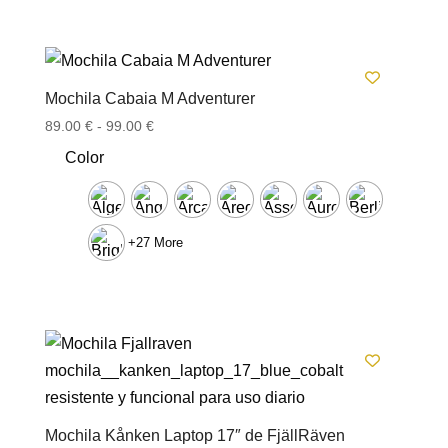
Mochila Cabaia M Adventurer
Rango
89.00
€
-
99.00
€
de
Color
precios:
desde
89.00 €
hasta
+27 More
99.00 €
Mochila Kånken Laptop 17″ de FjällRäven