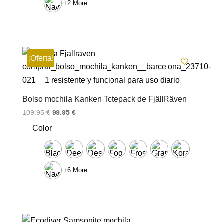
+2 More
¡Oferta!
Bolso mochila Kanken Totepack de FjällRäven
El
El
109.95
€
99.95
€
precio
precio
Color
original
actual
era:
es:
109.95 €.
99.95 €.
+6 More