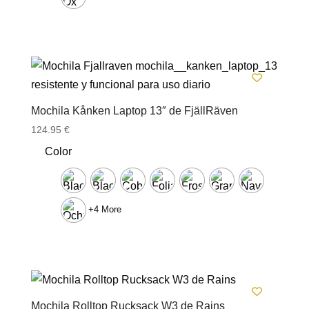
Mochila Kånken Laptop 13″ de FjällRäven
124.95
€
Color
+4 More
Mochila Rolltop Rucksack W3 de Rains