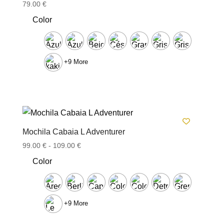
Valorado
79.00
€
con
5.00
Color
de 5
+9 More
Mochila Cabaia L Adventurer
Rango
99.00
€
-
109.00
€
de
Color
precios:
desde
99.00 €
hasta
+9 More
109.00 €