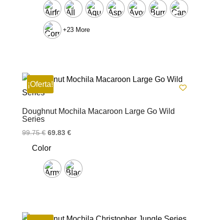
+23 More
¡Oferta!
Doughnut Mochila Macaroon Large Go Wild
Series
El
El
99.75
€
69.83
€
precio
precio
Color
original
actual
era:
es:
99.75 €.
69.83 €.