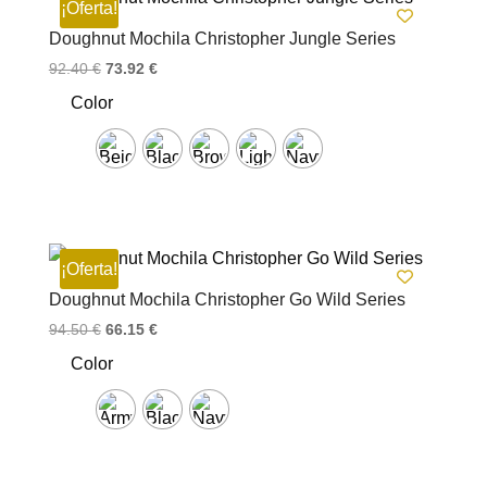
¡Oferta!
Doughnut Mochila Christopher Jungle Series
El
El
92.40
€
73.92
€
precio
precio
Color
original
actual
era:
es:
92.40 €.
73.92 €.
¡Oferta!
Doughnut Mochila Christopher Go Wild Series
El
El
94.50
€
66.15
€
precio
precio
Color
original
actual
era:
es:
94.50 €.
66.15 €.