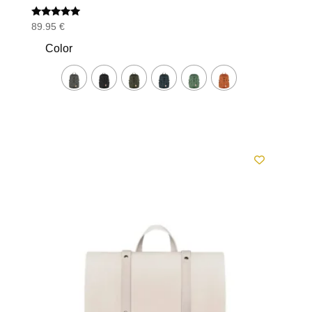
Valorado
89.95
€
con
5.00
Color
de 5