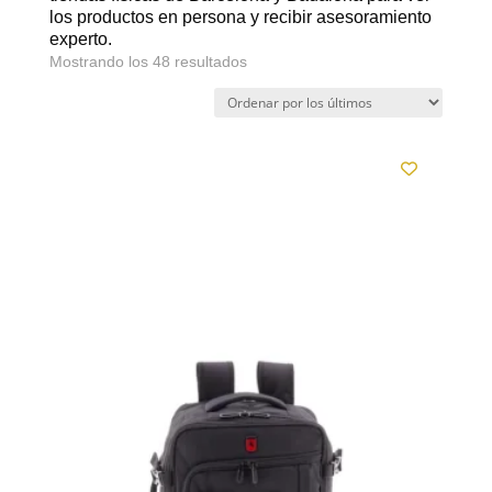
los productos en persona y recibir asesoramiento
experto.
Ordenado
Mostrando los 48 resultados
por
los
últimos