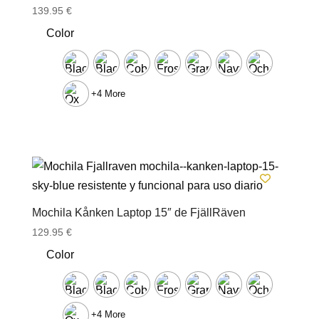
139.95
€
Color
+4 More
Mochila Kånken Laptop 15″ de FjällRäven
129.95
€
Color
+4 More