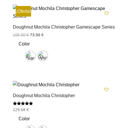
¡Oferta!
Doughnut Mochila Christopher Gamescape Series
El
El
105.00
€
73.50
€
precio
precio
Color
original
actual
era:
es:
105.00 €.
73.50 €.
Doughnut Mochila Christopher
Valorado
129.68
€
con
5.00
Color
de 5