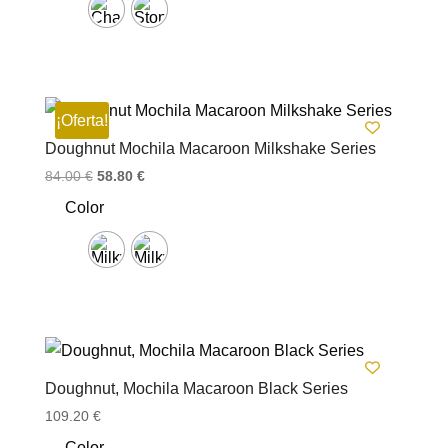
¡Oferta!
Doughnut Mochila Macaroon Milkshake Series
El
El
84.00
€
58.80
€
precio
precio
Color
original
actual
era:
es:
84.00 €.
58.80 €.
Doughnut, Mochila Macaroon Black Series
109.20
€
Color