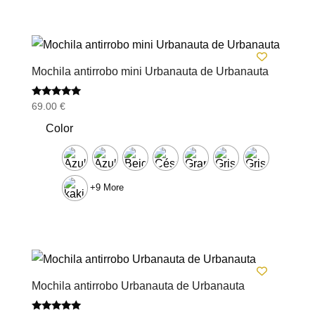
Mochila antirrobo mini Urbanauta de Urbanauta
Valorado
69.00
€
con
5.00
Color
de 5
+9 More
Mochila antirrobo Urbanauta de Urbanauta