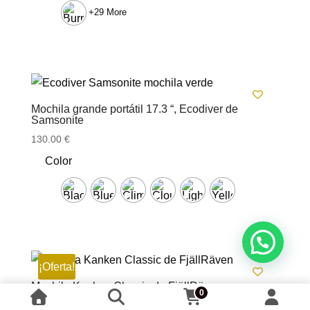
+29 More
Mochila grande portátil 17.3 “, Ecodiver de
Samsonite
130.00
€
Color
¡Oferta!
Mochila Kanken Classic de FjällRäven
0