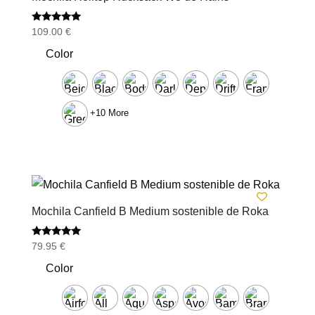
Valorado
109.00
€
con
5.00
Color
de 5
+10 More
Mochila Canfield B Medium sostenible de Roka
Valorado
79.95
€
con
5.00
Color
de 5