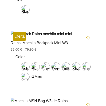
¡Oferta!
Rains, Mochila Backpack Mini W3
Rango
56.00
€
-
79.90
€
de
Color
precios:
desde
56.00 €
hasta
+3 More
79.90 €