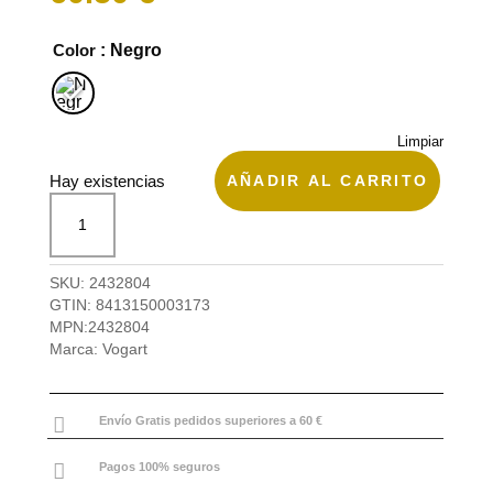
Color
: Negro
Limpiar
AÑADIR AL CARRITO
Hay existencias
Mochila
pequeña,
Argos
de
SKU:
2432804
Vogart
GTIN:
8413150003173
cantidad
MPN:
2432804
Marca:
Vogart

Envío Gratis pedidos superiores a 60 €

Pagos 100% seguros