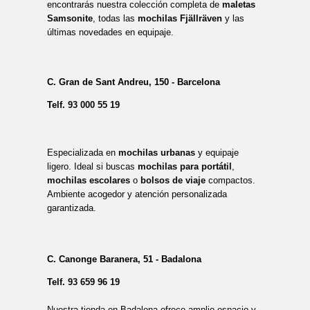
encontrarás nuestra colección completa de
maletas
Samsonite
, todas las
mochilas Fjällräven
y las
últimas novedades en equipaje.
C. Gran de Sant Andreu, 150 - Barcelona
Telf.
93 000 55 19
Especializada en
mochilas urbanas
y equipaje
ligero. Ideal si buscas
mochilas para portátil
,
mochilas escolares
o
bolsos de viaje
compactos.
Ambiente acogedor y atención personalizada
garantizada.
C. Canonge Baranera, 51 - Badalona
Telf.
93 659 96 19
Nuestra tienda en Badalona ofrece amplio espacio y