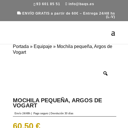
93 601 85 51
info@baqs.es
ENVÍO GRATIS a partir de 60€ – Entrega 24/48 hs
(L-V)
Portada
»
Equipaje
»
Mochila pequeña, Argos de
Vogart
MOCHILA PEQUEÑA, ARGOS DE
VOGART
Envío 24/48h
|
Pago seguro |
Devolución 30 días
60.50
€