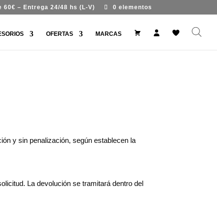
 60€ – Entrega 24/48 hs (L-V)
0 elementos
#
M
W
ESORIOS
OFERTAS
MARCAS
9
i
i
9
c
s
7
u
h
7
e
l
7
n
i
(
t
s
s
a
t
i
n
t
í
t
u
l
o
ión y sin penalización, según establecen la
)
licitud. La devolución se tramitará dentro del