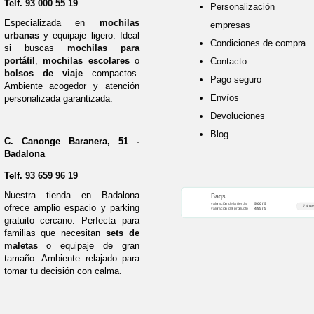
Telf.
93 000 55 19
Personalización 
Especializada en
mochilas
empresas
urbanas
y equipaje ligero. Ideal
Condiciones de compra
si buscas
mochilas para
portátil
,
mochilas escolares
o
Contacto
bolsos de viaje
compactos.
Pago seguro
Ambiente acogedor y atención
Envíos
personalizada garantizada.
Devoluciones
Blog
C. Canonge Baranera, 51 -
Badalona
Telf.
93 659 96 19
Nuestra tienda en Badalona
Baqs
valoración de la tienda
5.00 / 5
ofrece amplio espacio y parking
74 re
valoración del producto
4.95 / 5
gratuito cercano. Perfecta para
familias que necesitan
sets de
maletas
o equipaje de gran
tamaño. Ambiente relajado para
tomar tu decisión con calma.