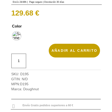
base a
Envío 24/48h
|
Pago seguro |
Devolución 30 días
valoración de
un cliente
129.68
€
Color
AÑADIR AL CARRITO
Doughnut
Mochila
Christopher
cantidad
SKU:
D195
GTIN:
N/D
MPN:
D195
Marca:
Doughnut

Envío Gratis pedidos superiores a 60 €