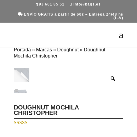
93 601 85 51
info@baqs.es
ENVÍO GRATIS a partir de 60€ – Entrega 24/48 hs
(L-V)
Portada
»
Marcas
»
Doughnut
»
Doughnut
Mochila Christopher
DOUGHNUT MOCHILA
CHRISTOPHER
Valorado con
5.00
de 5 en