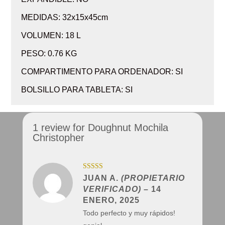
MEDIDAS: 32x15x45cm
VOLUMEN: 18 L
PESO: 0.76 KG
COMPARTIMENTO PARA ORDENADOR: SI
BOLSILLO PARA TABLETA: SI
1 review for
Doughnut Mochila
Christopher
Valorado con
JUAN A.
(PROPIETARIO
5
de 5
VERIFICADO)
–
14
ENERO, 2025
Todo perfecto y muy rápidos!