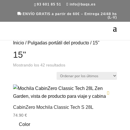
93 601 85 51
info@baqs.es
ENVÍO GRATIS a partir de 60€ – Entrega 24/48 hs
(L-V)
Inicio
/ Pulgadas portátil del producto / 15"
15"
Ordenado
Mostrando los 42 resultados
por
los
últimos
CabinZero Mochila Classic Tech S 28L
74.90
€
Color