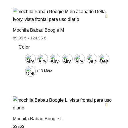
Mochila Babau Boogie M
Rango
89.95
€
-
124.95
€
de
Color
precios:
desde
89.95 €
hasta
+13 More
124.95 €
Mochila Babau Boogie L