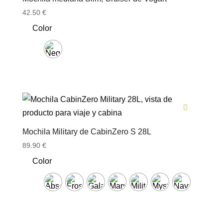
42.50
€
Color
Mochila Military de CabinZero S 28L
89.90
€
Color