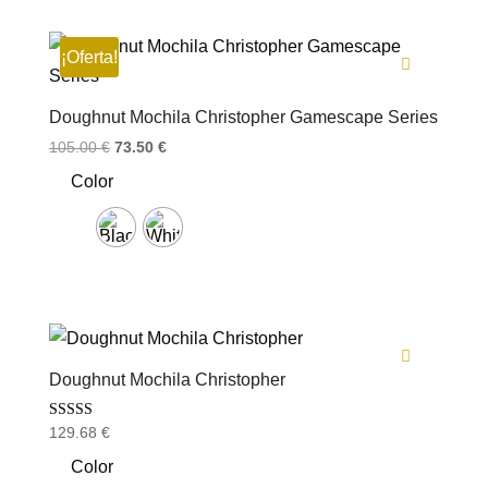
¡Oferta!
Doughnut Mochila Christopher Gamescape Series
El
El
105.00
€
73.50
€
precio
precio
Color
original
actual
era:
es:
105.00 €.
73.50 €.
Doughnut Mochila Christopher
Valorado con
129.68
€
5.00
de 5
Color