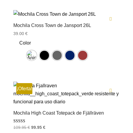
Mochila Cross Town de Jansport 26L
39.00
€
Color
¡Oferta!
Mochila High Coast Totepack de Fjällräven
Valorado con
El
El
109.95
€
99.95
€
5.00