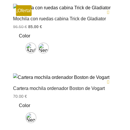
¡Oferta!
Mochila con ruedas cabina Trick de Gladiator
El
El
96.50
€
85.00
€
precio
precio
Color
original
actual
era:
es:
96.50 €.
85.00 €.
Cartera mochila ordenador Boston de Vogart
70.00
€
Color