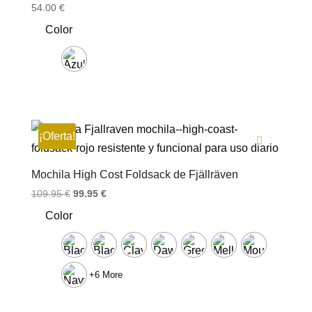
54.00
€
Color
¡Oferta!
Mochila High Cost Foldsack de Fjällräven
El
El
109.95
€
99.95
€
precio
precio
Color
original
actual
era:
es:
109.95 €.
99.95 €.
+6 More