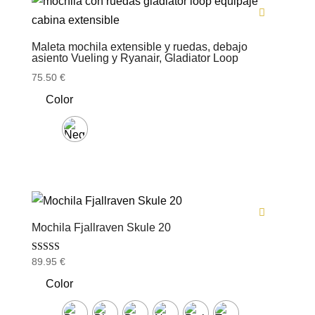
Maleta mochila extensible y ruedas, debajo
asiento Vueling y Ryanair, Gladiator Loop
75.50
€
Color
Mochila Fjallraven Skule 20
Valorado con
89.95
€
5.00
de 5
Color