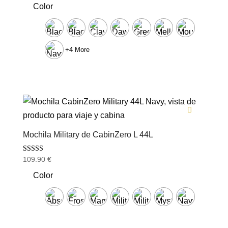
precio
precio
de 5
Color
original
actual
era:
es:
109.95 €.
99.95 €.
+4 More
Mochila Military de CabinZero L 44L
Valorado con
109.90
€
5.00
de 5
Color