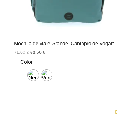
Mochila de viaje Grande, Cabinpro de Vogart
El
El
71.00
€
62.50
€
precio
precio
Color
original
actual
era:
es:
71.00 €.
62.50 €.