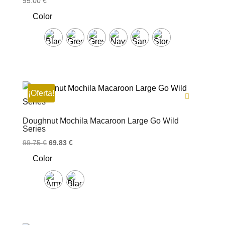
95.00
€
Color
¡Oferta!
Doughnut Mochila Macaroon Large Go Wild
Series
El
El
99.75
€
69.83
€
precio
precio
Color
original
actual
era:
es:
99.75 €.
69.83 €.