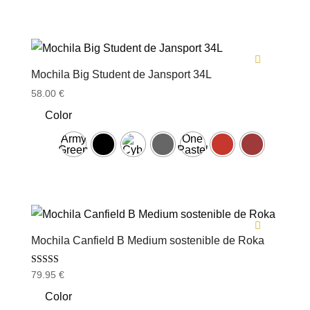
Mochila Big Student de Jansport 34L
58.00
€
Color
Army
One
Green
Pastel
Lilac
Mochila Canfield B Medium sostenible de Roka
Valorado con
79.95
€
5.00
de 5
Color