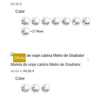
Valorado con
69.90
€
5.00
de 5
Color
+17 More
¡Oferta!
Maleta de viaje cabina Metro de Gladiator
El
El
49.50
€
44.00
€
precio
precio
Color
original
actual
era:
es:
49.50 €.
44.00 €.