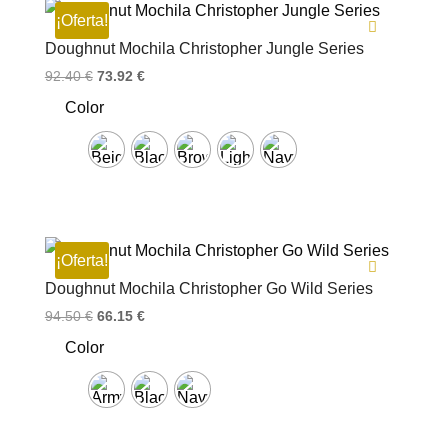
¡Oferta!
Doughnut Mochila Christopher Jungle Series
El
El
92.40
€
73.92
€
precio
precio
Color
original
actual
era:
es:
92.40 €.
73.92 €.
¡Oferta!
Doughnut Mochila Christopher Go Wild Series
El
El
94.50
€
66.15
€
precio
precio
Color
original
actual
era:
es:
94.50 €.
66.15 €.