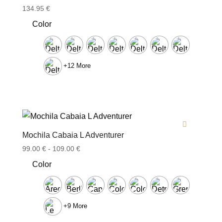
Valorado con
134.95
€
5.00
de 5
Color
+12 More
Mochila Cabaia L Adventurer
Rango
99.00
€
-
109.00
€
de
Color
precios:
desde
99.00 €
hasta
+9 More
109.00 €