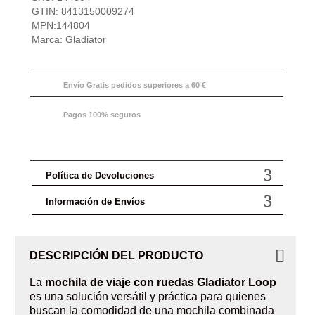
ruedas,
GTIN:
8413150009274
debajo
MPN:
144804
asiento
Marca:
Gladiator
Vueling
y
Ryanair,
Gladiator
Envío Gratis pedidos superiores a 60 €
Loop
cantidad
Pagos 100% seguros
Política de Devoluciones
Información de Envíos
DESCRIPCIÓN DEL PRODUCTO
La
mochila de viaje con ruedas Gladiator Loop
es una solución versátil y práctica para quienes
buscan la comodidad de una mochila combinada