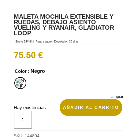
MALETA MOCHILA EXTENSIBLE Y
RUEDAS, DEBAJO ASIENTO
VUELING Y RYANAIR, GLADIATOR
LOOP
Envío 24/48h
|
Pago seguro |
Devolución 30 días
75.50
€
Color
: Negro
Limpiar
AÑADIR AL CARRITO
Hay existencias
Maleta
mochila
extensible
y
SKU:
144804