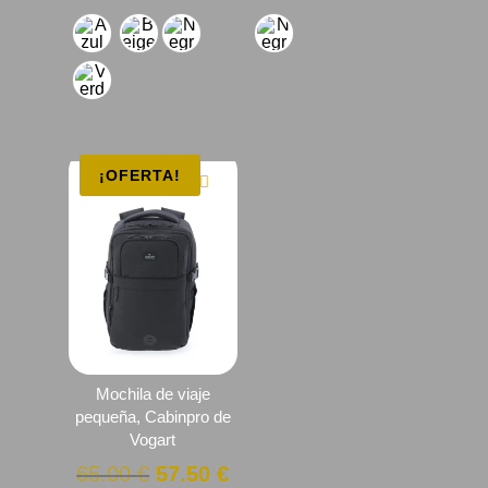
¡OFERTA!
Mochila de viaje
pequeña, Cabinpro de
Vogart
El
El
65.00
€
57.50
€