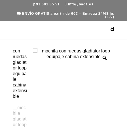
93 601 85 51
info@baqs.es
ENVÍO GRATIS a partir de 60€ – Entrega 24/48 hs
(L-V)
Portada
»
Equipaje
»
Maletas
»
Maletas de
Cabina
»
Maleta mochila extensible y ruedas,
debajo asiento Vueling y Ryanair, Gladiator Loop