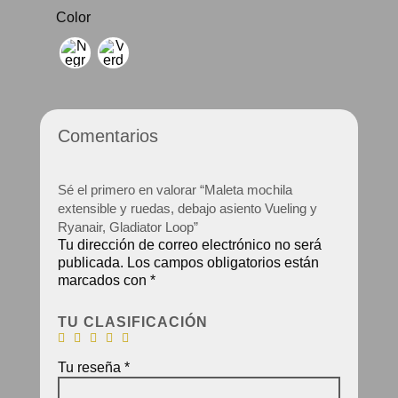
precio
precio
Color
original
actual
era:
es:
65.00 €.
57.50 €.
Comentarios
Sé el primero en valorar “Maleta mochila
extensible y ruedas, debajo asiento Vueling y
Ryanair, Gladiator Loop”
Tu dirección de correo electrónico no será
publicada.
Los campos obligatorios están
marcados con
*
TU CLASIFICACIÓN
Tu reseña
*