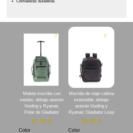
Cremalleras duraderas
Maleta mochila con
Mochila de viaje cabina
ruedas, debajo asiento
extensible, debajo
Vueling y Ryanair,
asiento Vueling y
Polar de Gladiator
Ryanair, Gladiator Loop
81.50
€
58.50
€
Color
Color