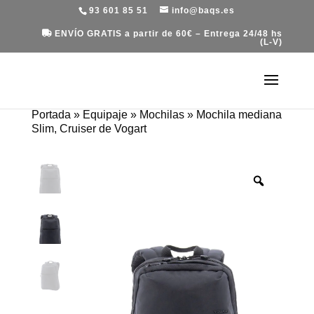
93 601 85 51
info@baqs.es
ENVÍO GRATIS a partir de 60€ – Entrega 24/48 hs
(L-V)
Portada
»
Equipaje
»
Mochilas
»
Mochila mediana
Slim, Cruiser de Vogart