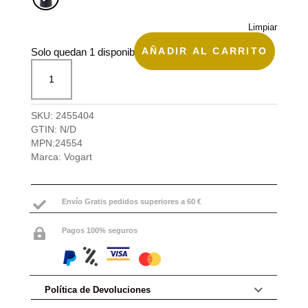
Limpiar
AÑADIR AL CARRITO
Solo quedan 1 disponibles
Mochila
mediana
Slim,
Cruiser
SKU:
2455404
de
GTIN:
N/D
Vogart
MPN:
24554
cantidad
Marca:
Vogart
Envío Gratis pedidos superiores a 60 €

Pagos 100% seguros

Política de Devoluciones