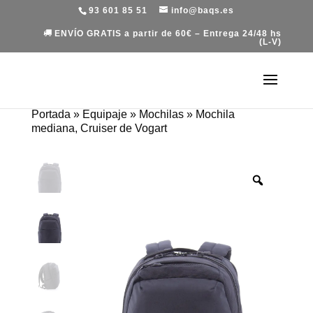
93 601 85 51
info@baqs.es
ENVÍO GRATIS a partir de 60€ – Entrega 24/48 hs
(L-V)
Portada
»
Equipaje
»
Mochilas
»
Mochila
mediana, Cruiser de Vogart