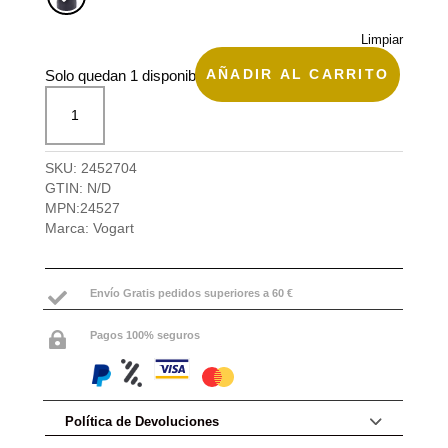
Limpiar
AÑADIR AL CARRITO
Solo quedan 1 disponibles
Mochila
mediana,
Cruiser
de
SKU:
2452704
Vogart
GTIN:
N/D
cantidad
MPN:
24527
Marca:
Vogart
Envío Gratis pedidos superiores a 60 €

Pagos 100% seguros

Política de Devoluciones