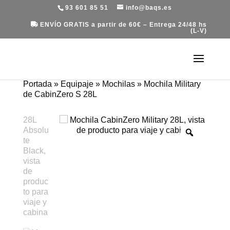
93 601 85 51
info@baqs.es
ENVÍO GRATIS a partir de 60€ – Entrega 24/48 hs
(L-V)
Portada
»
Equipaje
»
Mochilas
»
Mochila Military
de CabinZero S 28L