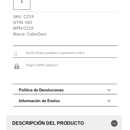
Military
de
CabinZero
SKU:
CZ19
S
GTIN:
N/D
28L
MPN:
CZ19
cantidad
Marca:
CabinZero

Envío Gratis pedidos superiores a 60 €
Pagos 100% seguros

Política de Devoluciones
Información de Envíos
DESCRIPCIÓN DEL PRODUCTO