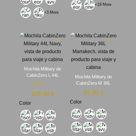
+19 More
+3 More
Mochila Military de
CabinZero L 44L
Mochila Military de
CabinZero M 36L
Valorado con
99.90
€
109.90
€
5.00
de 5
Color
Color