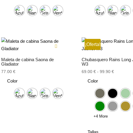
¡Oferta!
Maleta de cabina Saona de
Chubasquero Rains Long 
Gladiator
W3
Rango
77.00
€
69.00
€
-
99.90
€
de
Color
Color
precios:
desde
69.00 €
hasta
99.90 €
+4 More
Tallas