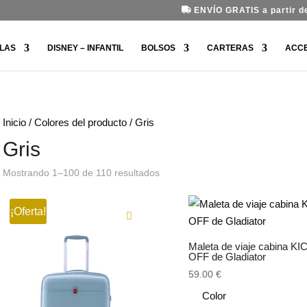
ENVÍO GRATIS a partir de
LAS
DISNEY – INFANTIL
BOLSOS
CARTERAS
ACC
Inicio
/ Colores del producto / Gris
Gris
Ordenado
Mostrando 1–100 de 110 resultados
por
los
¡Oferta!
últimos
Maleta de viaje cabina KI
OFF de Gladiator
59.00
€
Color