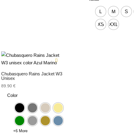
L
M
S
XS
XXL
Chubasquero Rains Jacket W3
Unisex
89.90
€
Color
+6 More