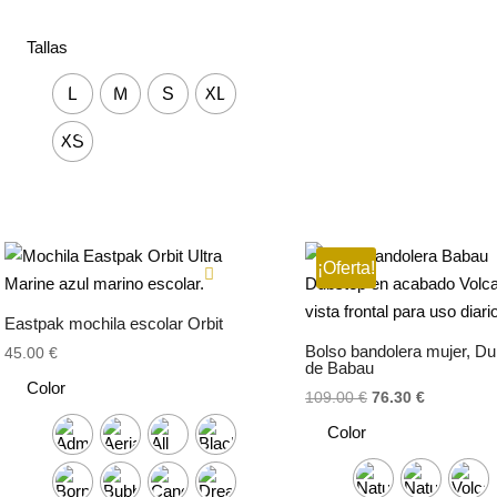
Tallas
L
M
S
XL
XS
¡Oferta!
Eastpak mochila escolar Orbit
Bolso bandolera mujer, D
45.00
€
de Babau
Color
El
El
109.00
€
76.30
€
precio
precio
Color
original
actual
era:
es: