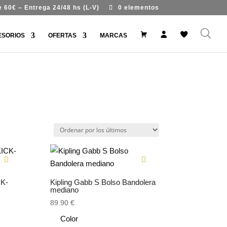
 60€ – Entrega 24/48 hs (L-V)
0 elementos
#
M
W
ESORIOS
OFERTAS
MARCAS
9
i
i
9
c
s
7
u
h
7
e
l
7
n
i
(
t
s
s
a
t
i
n
t
í
t
u
l
o
)
CK-
Kipling Gabb S Bolso Bandolera
mediano
89.90
€
Color