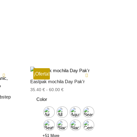
¡Oferta!
Eastpak mochila Day Pak’r
Rango
35.40
€
-
60.00
€
de
ubstep
Color
precios:
desde
35.40 €
hasta
60.00 €
+51 More