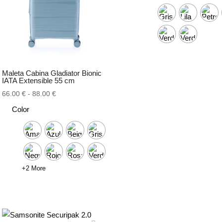
Maleta Cabina Gladiator Bionic
IATA Extensible 55 cm
Rango
66.00
€
-
88.00
€
de
Color
precios:
desde
66.00 €
hasta
88.00 €
+2 More