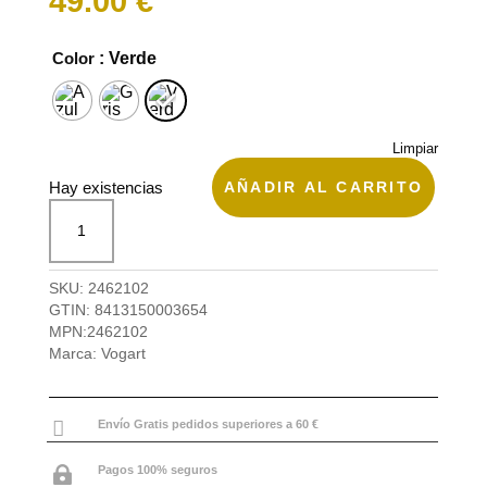
49.00
€
Color
: Verde
Limpiar
AÑADIR AL CARRITO
Hay existencias
Bolsa
urbana
Convertible
Origami
SKU:
2462102
de
GTIN:
8413150003654
Vogart
MPN:
2462102
cantidad
Marca:
Vogart

Envío Gratis pedidos superiores a 60 €
Pagos 100% seguros
