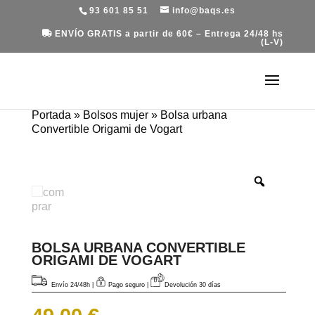
93 601 85 51
info@baqs.es
ENVÍO GRATIS a partir de 60€ – Entrega 24/48 hs
(L-V)
Portada
»
Bolsos mujer
»
Bolsa urbana
Convertible Origami de Vogart
BOLSA URBANA CONVERTIBLE
ORIGAMI DE VOGART
Envío 24/48h
|
Pago seguro |
Devolución 30 días