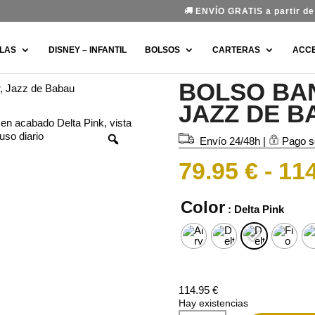
ENVÍO GRATIS a partir de 
LAS
DISNEY – INFANTIL
BOLSOS
CARTERAS
ACC
BOLSO BA
r, Jazz de Babau
JAZZ DE B
Envío 24/48h
|
Pago s
79.95
€
-
11
Color
: Delta Pink
114.95
€
Hay existencias