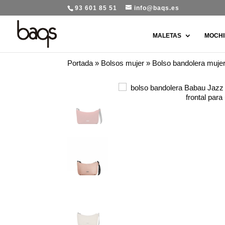
93 601 85 51
info@baqs.es
MALETAS
MOCHI
Portada
»
Bolsos mujer
»
Bolso bandolera muje