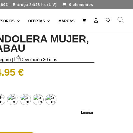
60€ – Entrega 24/48 hs (L-V)
0 elementos
#
M
W
ESORIOS
OFERTAS
MARCAS
9
i
i
9
c
s
7
u
h
NDOLERA MUJER,
7
e
l
7
n
i
ABAU
(
t
s
s
a
t
i
n
eguro |
Devolución 30 días
t
í
Rango
4.95
€
t
de
u
l
precios:
o
desde
)
79.95 €
hasta
114.95 €
Limpiar