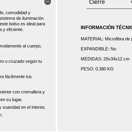
Cierre
ilo, comodidad y
sistema de iluminación
, este bolso es ideal para
INFORMACIÓN TÉCNI
 y eficiente.
MATERIAL: Microfibra de p
ómodamente al cuerpo,
EXPANDIBLE: No
MEDIDAS: 20x34x12 cm
bro o cruzado según tu
PESO: 0.380 KG
ra fácilmente tus
exterior con cremallera y
 en su lugar.
y suavidad en el interior,
m.