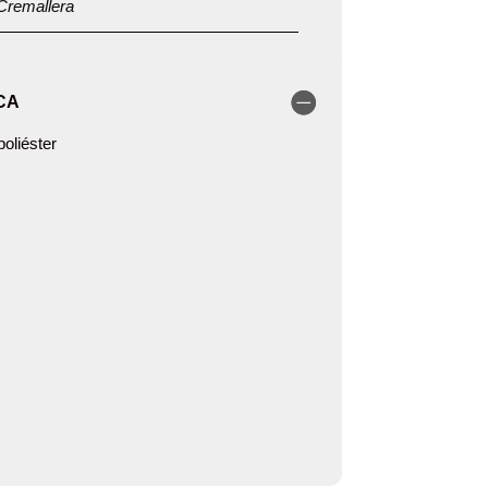
Cremallera
CA
oliéster