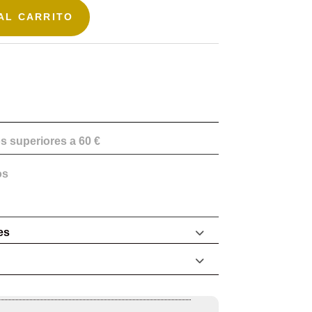
AL CARRITO
s superiores a 60 €
os
es