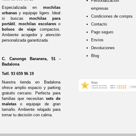
Personalización 
Especializada en
mochilas
empresas
urbanas
y equipaje ligero. Ideal
Condiciones de compra
si buscas
mochilas para
portátil
,
mochilas escolares
o
Contacto
bolsos de viaje
compactos.
Pago seguro
Ambiente acogedor y atención
Envíos
personalizada garantizada.
Devoluciones
Blog
C. Canonge Baranera, 51 -
Badalona
Telf.
93 659 96 19
Nuestra tienda en Badalona
Baqs
valoración de la tienda
5.00 / 5
ofrece amplio espacio y parking
74 re
valoración del producto
4.95 / 5
gratuito cercano. Perfecta para
familias que necesitan
sets de
maletas
o equipaje de gran
tamaño. Ambiente relajado para
tomar tu decisión con calma.