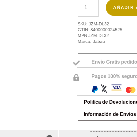
Bolso
bandolera
AÑADIR 
mujer,
Jazz
de
SKU:
JZM-DL32
Babau
GTIN:
8400000024525
cantidad
MPN:
JZM-DL32
Marca:
Babau
Envío Gratis pedido

Pagos 100% segur

Política de Devolucion
Información de Envíos