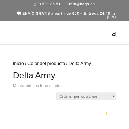
93 601 85 51
info@baqs.es
ENVÍO GRATIS a partir de 60€ – Entrega 24/48 hs
(L-V)
Inicio
/ Color del producto / Delta Army
Delta Army
Ordenado
Mostrando los 5 resultados
por
los
últimos