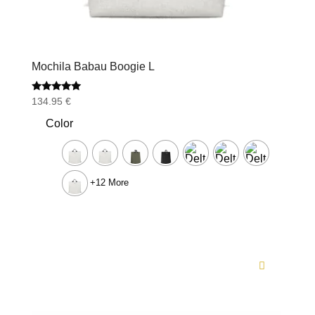
Mochila Babau Boogie L
Valorado
134.95
€
con
5.00
Color
de 5
+12 More