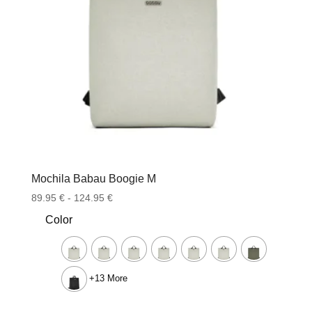
Mochila Babau Boogie M
Rango
89.95
€
-
124.95
€
de
Color
precios:
desde
89.95 €
hasta
+13 More
124.95 €