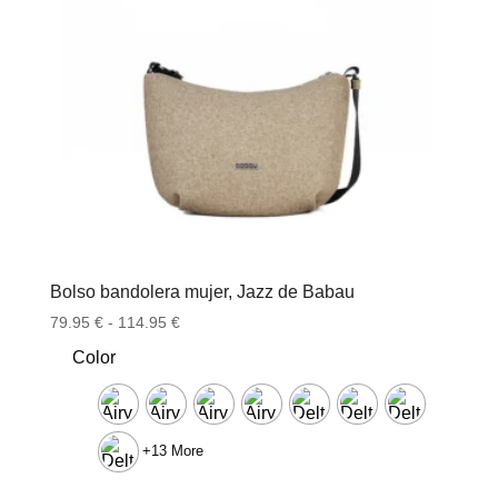
Bolso bandolera mujer, Jazz de Babau
Rango
79.95
€
-
114.95
€
de
Color
precios:
desde
79.95 €
hasta
+13 More
114.95 €