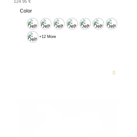
Valorado
124.95
€
con
5.00
Color
de 5
+12 More