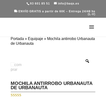
93 601 85 51
info@baqs.es
ENVÍO GRATIS a partir de 60€ – Entrega 24/48 hs
(L-V)
Portada
»
Equipaje
»
Mochila antirrobo Urbanauta
de Urbanauta
MOCHILA ANTIRROBO URBANAUTA
DE URBANAUTA
Valorado con
5.00
de 5 en