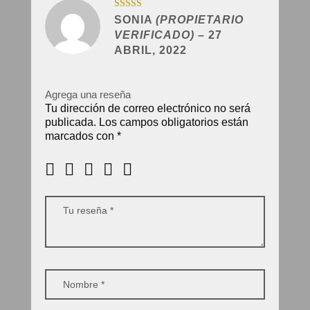
Valorado con
SONIA
(PROPIETARIO
5
de 5
VERIFICADO)
–
27
ABRIL, 2022
Agrega una reseña
Tu dirección de correo electrónico no será
publicada.
Los campos obligatorios están
marcados con
*