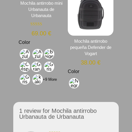
Mochila antirrobo mini
Urbanauta de
Urbanauta
Valorado con
69.00
€
5.00
de 5
Mochila antirrobo
Color
pequeña Defender de
Vogart
38.00
€
Color
+9 More
1 review for
Mochila antirrobo
Urbanauta de Urbanauta