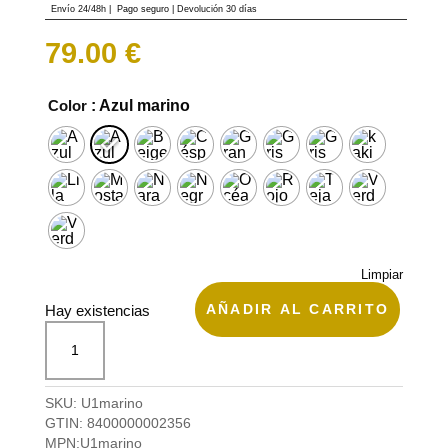
base a
Envío 24/48h
|
Pago seguro |
Devolución 30 días
valoración de
un cliente
79.00
€
Color
: Azul marino
Limpiar
AÑADIR AL CARRITO
Hay existencias
Mochila
antirrobo
Urbanauta
de
SKU:
U1marino
Urbanauta
GTIN:
8400000002356
cantidad
MPN:
U1marino