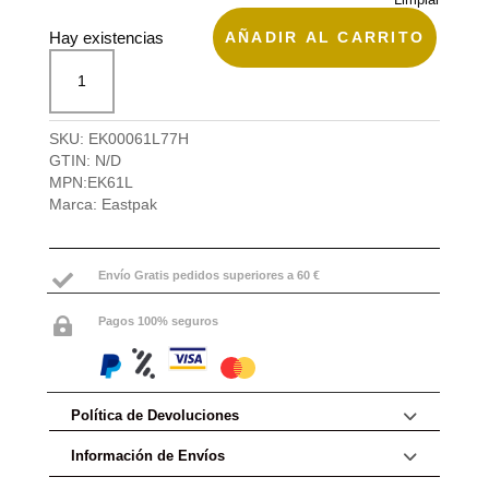
AÑADIR AL CARRITO
Hay existencias
Maleta
de
cabina
Tranverz
SKU:
EK00061L77H
S
GTIN:
N/D
Eastpak
MPN:
EK61L
cantidad
Marca:
Eastpak
Envío Gratis pedidos superiores a 60 €

Pagos 100% seguros

Política de Devoluciones
Información de Envíos