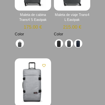
Maleta de cabina
Maleta de viaje Trans4
Trans4 S Eastpak
L Eastpak
175.00
€
215.00
€
Color
Color