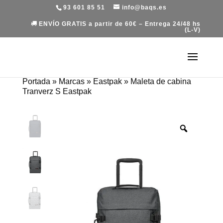
93 601 85 51
info@baqs.es
ENVÍO GRATIS a partir de 60€ – Entrega 24/48 hs
(L-V)
Portada
»
Marcas
»
Eastpak
»
Maleta de cabina
Tranverz S Eastpak