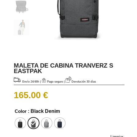
MALETA DE CABINA TRANVERZ S
EASTPAK
Envío 24/48h
|
Pago seguro |
Devolución 30 días
165.00
€
Color
: Black Denim
Limpiar