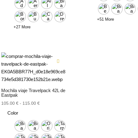
35.40 €
hasta
60.00 €
+51 More
+27 More
Mochila viaje Travelpack 42L de
Eastpak
Rango
105.00
€
-
115.00
€
de
Color
precios:
desde
105.00 €