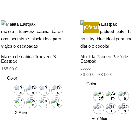
¡Oferta!
Maleta de cabina Tranverz S
Mochila Padded Pak’r de
Eastpak
Eastpak
165.00
€
Valorado
Rango
33.00
€
-
63.00
€
Color
con
de
4.00
Color
de 5
precios:
desde
33.00 €
hasta
+2 More
63.00 €
+67 More