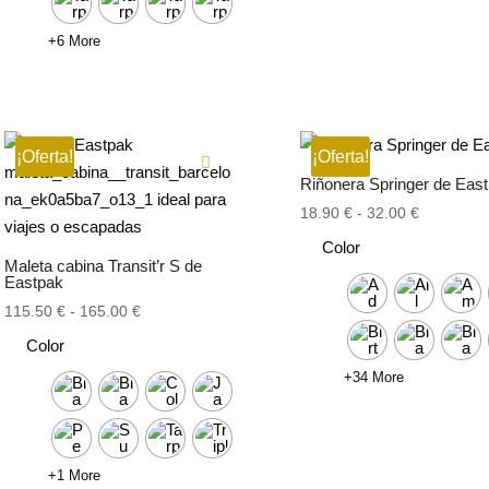
hasta
115.00 €
+6 More
¡Oferta!
¡Oferta!
Riñonera Springer de Eas
Rango
18.90
€
-
32.00
€
de
Color
precios:
Maleta cabina Transit’r S de
Eastpak
desde
Rango
115.50
€
-
165.00
€
18.90 €
de
hasta
Color
precios:
32.00 €
+34 More
desde
115.50 €
hasta
165.00 €
+1 More