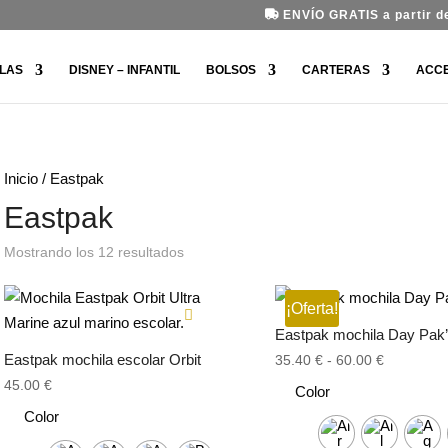
ENVÍO GRATIS a partir de
LAS
DISNEY – INFANTIL
BOLSOS
CARTERAS
ACC
Inicio
/ Eastpak
Eastpak
Ordenado
Mostrando los 12 resultados
por
los
últimos
¡Oferta!
Eastpak mochila Day Pak’
Eastpak mochila escolar Orbit
Rango
35.40
€
-
60.00
€
de
45.00
€
Color
precios:
Color
desde