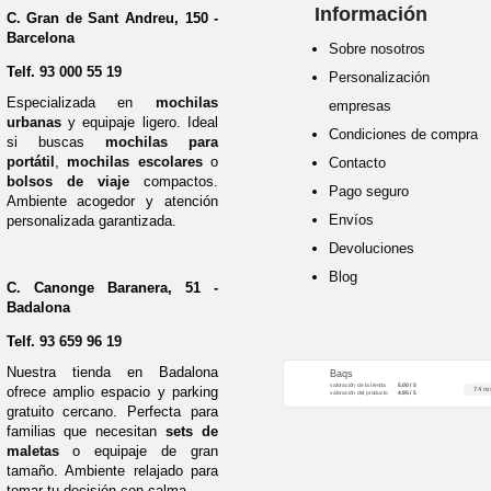
Información
C. Gran de Sant Andreu, 150 -
Barcelona
Sobre nosotros
Telf.
93 000 55 19
Personalización 
Especializada en
mochilas
empresas
urbanas
y equipaje ligero. Ideal
Condiciones de compra
si buscas
mochilas para
portátil
,
mochilas escolares
o
Contacto
bolsos de viaje
compactos.
Pago seguro
Ambiente acogedor y atención
Envíos
personalizada garantizada.
Devoluciones
Blog
C. Canonge Baranera, 51 -
Badalona
Telf.
93 659 96 19
Nuestra tienda en Badalona
Baqs
valoración de la tienda
5.00 / 5
ofrece amplio espacio y parking
74 re
valoración del producto
4.95 / 5
gratuito cercano. Perfecta para
familias que necesitan
sets de
maletas
o equipaje de gran
tamaño. Ambiente relajado para
tomar tu decisión con calma.