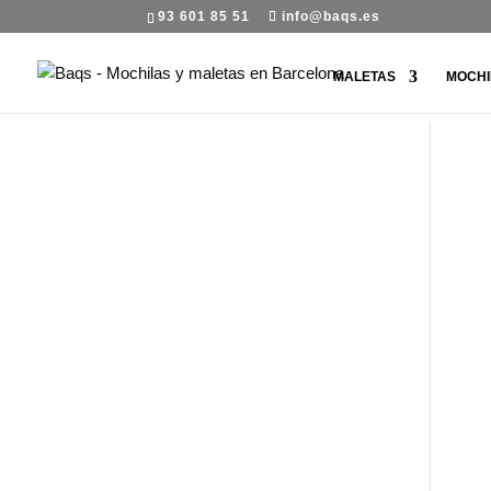
93 601 85 51
info@baqs.es
MALETAS
MOCHI