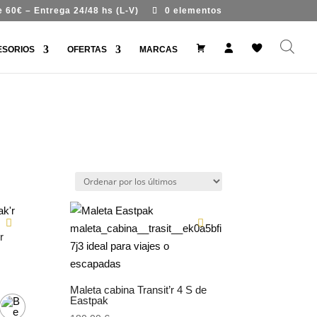
 60€ – Entrega 24/48 hs (L-V)
0 elementos
#
M
W
ESORIOS
OFERTAS
MARCAS
9
i
i
9
c
s
7
u
h
7
e
l
7
n
i
(
t
s
s
a
t
i
n
t
í
t
u
l
o
)
r
Maleta cabina Transit’r 4 S de
Eastpak