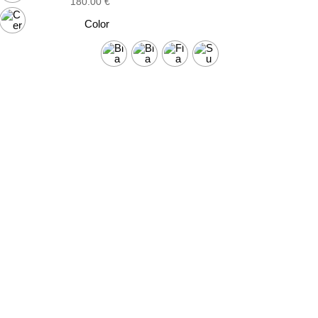
180.00
€
Color