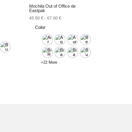
Mochila Out of Office de
Eastpak
Rango
45.50
€
-
67.00
€
de
Color
precios:
desde
45.50 €
hasta
67.00 €
+22 More