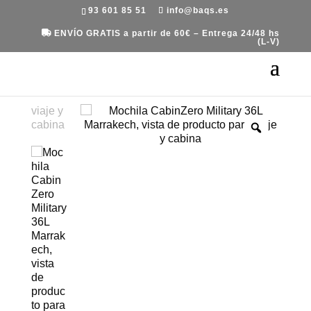
93 601 85 51
info@baqs.es
ENVÍO GRATIS a partir de 60€ – Entrega 24/48 hs
(L-V)
Portada
»
Equipaje
»
Mochilas
»
Mochila Military
de CabinZero M 36L