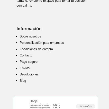
tamaño. Ambiente relajado para tomar tu decisión
con calma.
Información
Sobre nosotros
Personalización para empresas
Condiciones de compra
Contacto
Pago seguro
Envíos
Devoluciones
Blog
Baqs
valoración de la tienda
5.00 / 5
74 reseñas
valoración del producto
4.95 / 5