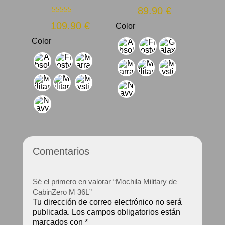
89.90
€
Valorado con
109.90
€
Color
5.00
de 5
Color
Comentarios
Sé el primero en valorar “Mochila Military de
CabinZero M 36L”
Tu dirección de correo electrónico no será
publicada.
Los campos obligatorios están
marcados con
*