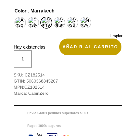
Color
: Marrakech
Limpiar
AÑADIR AL CARRITO
Hay existencias
Mochila
Military
de
CabinZero
SKU:
CZ182514
M
GTIN:
5060368845267
36L
MPN:
CZ182514
cantidad
Marca:
CabinZero
Envío Gratis pedidos superiores a 60 €
Pagos 100% seguros