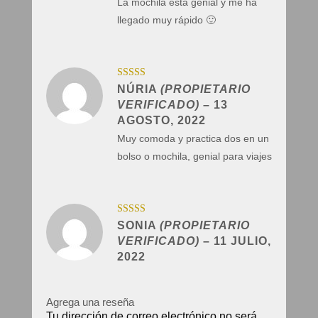
La mochila está genial y me ha
llegado muy rápido 🙂
Valorado con
NÚRIA
(PROPIETARIO
5
de 5
VERIFICADO)
–
13
AGOSTO, 2022
Muy comoda y practica dos en un
bolso o mochila, genial para viajes
Valorado con
SONIA
(PROPIETARIO
5
de 5
VERIFICADO)
–
11 JULIO,
2022
Agrega una reseña
Tu dirección de correo electrónico no será