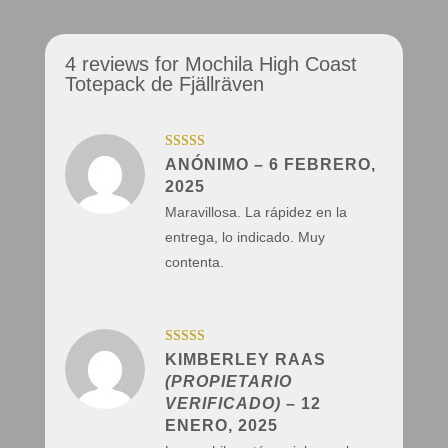
4 reviews for
Mochila High Coast
Totepack de Fjällräven
Valorado con
ANÓNIMO
–
6 FEBRERO,
5
de 5
2025
Maravillosa. La rápidez en la
entrega, lo indicado. Muy
contenta.
Valorado con
KIMBERLEY RAAS
5
de 5
(PROPIETARIO
VERIFICADO)
–
12
ENERO, 2025