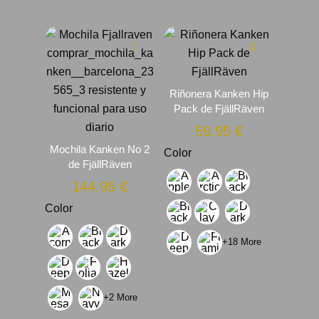
Riñonera Kanken Hip
Pack de FjällRäven
59.95
€
Mochila Kanken No 2
Color
de FjällRäven
144.95
€
Color
+18 More
+2 More