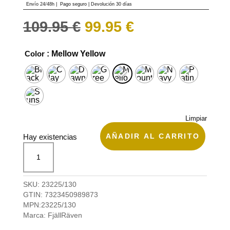
base a
Envío 24/48h
|
Pago seguro |
Devolución 30 días
valoraciones
de clientes
El
El
109.95
€
99.95
€
precio
precio
original
actual
era:
es:
Color
: Mellow Yellow
109.95 €.
99.95 €.
Limpiar
AÑADIR AL CARRITO
Hay existencias
Mochila
High
Coast
Totepack
SKU:
23225/130
de
GTIN:
7323450989873
Fjällräven
MPN:
23225/130
cantidad
Marca:
FjällRäven