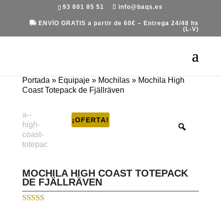
93 601 85 51
info@baqs.es
ENVÍO GRATIS a partir de 60€ – Entrega 24/48 hs
(L-V)
Portada
»
Equipaje
»
Mochilas
»
Mochila High
Coast Totepack de Fjällräven
¡OFERTA!
MOCHILA HIGH COAST TOTEPACK
DE FJÄLLRÄVEN
Valorado con
5.00
de 5 en