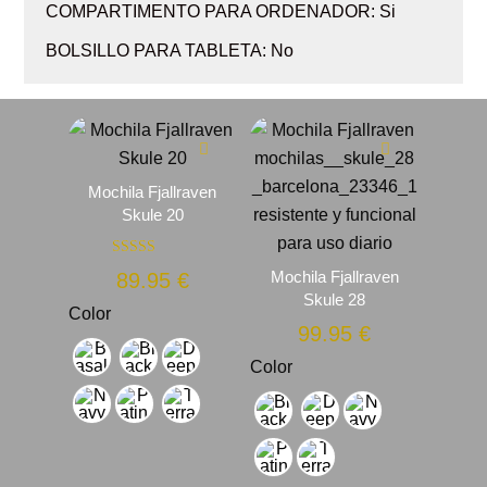
COMPARTIMENTO PARA ORDENADOR: Si
BOLSILLO PARA TABLETA: No
Mochila Fjallraven
Skule 20
Valorado con
Mochila Fjallraven
89.95
€
5.00
de 5
Skule 28
Color
99.95
€
Color