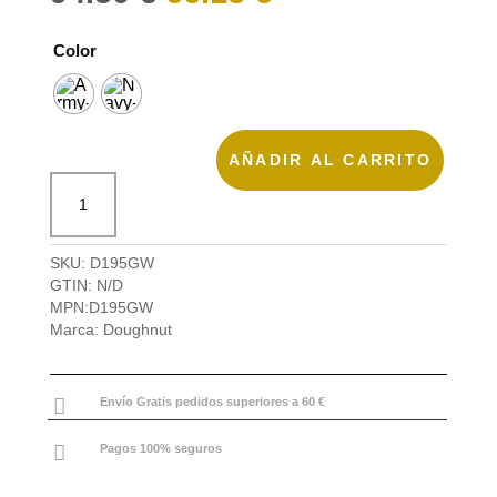
precio
precio
original
actual
era:
es:
Color
94.50 €.
66.15 €.
AÑADIR AL CARRITO
Doughnut
Mochila
Christopher
Go
SKU:
D195GW
Wild
GTIN:
N/D
Series
MPN:
D195GW
cantidad
Marca:
Doughnut

Envío Gratis pedidos superiores a 60 €

Pagos 100% seguros