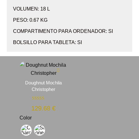
VOLUMEN: 18 L
PESO: 0.67 KG
COMPARTIMENTO PARA ORDENADOR: SI
BOLSILLO PARA TABLETA: SI
Doughnut Mochila
Christopher
Valorado con
129.68
€
5.00
de 5
Color