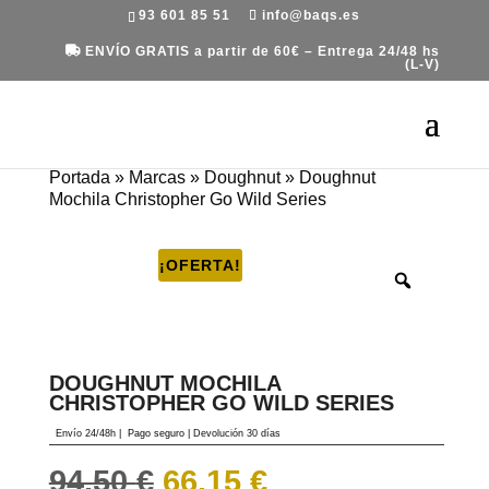
93 601 85 51
info@baqs.es
ENVÍO GRATIS a partir de 60€ – Entrega 24/48 hs
(L-V)
Portada
»
Marcas
»
Doughnut
»
Doughnut
Mochila Christopher Go Wild Series
¡OFERTA!
DOUGHNUT MOCHILA
CHRISTOPHER GO WILD SERIES
Envío 24/48h
|
Pago seguro |
Devolución 30 días
El
El
94.50
€
66.15
€