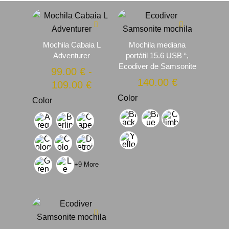
Mochila Cabaia L
Mochila mediana
Adventurer
portátil 15.6 USB “,
Ecodiver de Samsonite
99.00
€
-
140.00
€
Rango
109.00
€
de
Color
Color
precios:
desde
99.00 €
hasta
109.00 €
+9 More