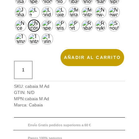
AÑADIR AL CARRITO
Mochila
Cabaia
M
Adventurer
SKU:
cabaia M Ad
cantidad
GTIN:
N/D
MPN:
cabaia M Ad
Marca:
Cabaia
Envío Gratis pedidos superiores a 60 €
Pagos 100% seguros