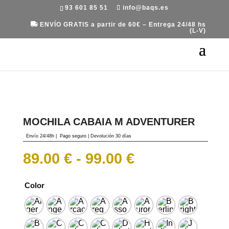
93 601 85 51
info@baqs.es
ENVÍO GRATIS a partir de 60€ – Entrega 24/48 hs
(L-V)
Portada
»
Equipaje
»
Mochilas
»
Mochila Cabaia
M Adventurer
MOCHILA CABAIA M ADVENTURER
Envío 24/48h
|
Pago seguro |
Devolución 30 días
Rango
89.00
€
-
99.00
€
de
precios:
desde
Color
89.00 €
hasta
99.00 €