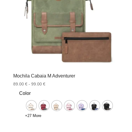
Mochila Cabaia M Adventurer
Rango
89.00
€
-
99.00
€
de
Color
precios:
desde
89.00 €
+27 More
hasta
99.00 €