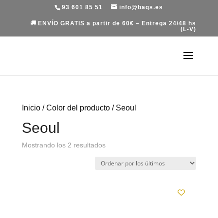
93 601 85 51
info@baqs.es
ENVÍO GRATIS a partir de 60€ – Entrega 24/48 hs
(L-V)
Inicio
/ Color del producto / Seoul
Seoul
Ordenado
Mostrando los 2 resultados
por
los
últimos