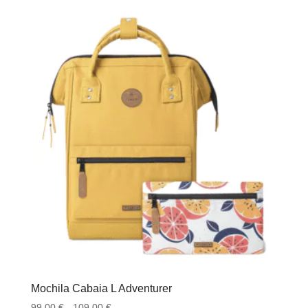
Mochila Cabaia L Adventurer
Rango
99.00
€
-
109.00
€