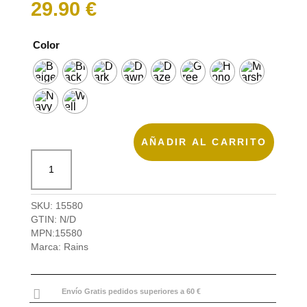
29.90
€
Color
AÑADIR AL CARRITO
Rains,
Neceser
Wash
Bag
SKU:
15580
Small
GTIN:
N/D
W3
MPN:
15580
cantidad
Marca:
Rains

Envío Gratis pedidos superiores a 60 €