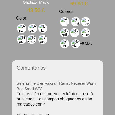
Gladiator Magic
69.90
€
43.50
€
Colores
Color
+9 More
Comentarios
Sé el primero en valorar “Rains, Neceser Wash
Bag Small W3”
Tu dirección de correo electrónico no será
publicada.
Los campos obligatorios están
marcados con
*