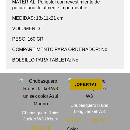
MATERIAL:
Poliéster con revestimiento de
poliuretano, totalmente impermeable
MEDIDAS: 13x11x21 cm
VOLUMEN: 3 L
PESO: 160 GR
COMPARTIMENTO PARA ORDENADOR: No
BOLSILLO PARA TABLETA: No
¡OFERTA!
Chubasquero Rains
Long Jacket W3
Chubasquero Rains
Jacket W3 Unisex
Rango
69.00
€
-
99.90
€
de
89.90
€
Color