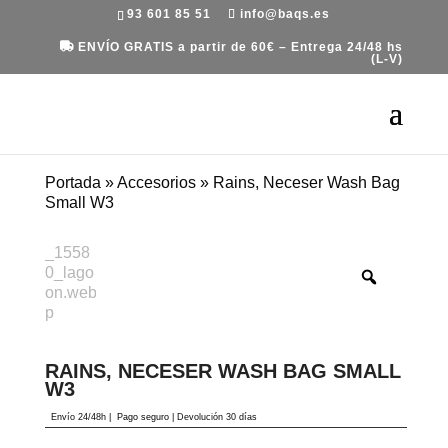
93 601 85 51
info@baqs.es
ENVÍO GRATIS a partir de 60€ – Entrega 24/48 hs
(L-V)
Portada
»
Accesorios
»
Rains, Neceser Wash Bag
Small W3
RAINS, NECESER WASH BAG SMALL
W3
Envío 24/48h
|
Pago seguro |
Devolución 30 días