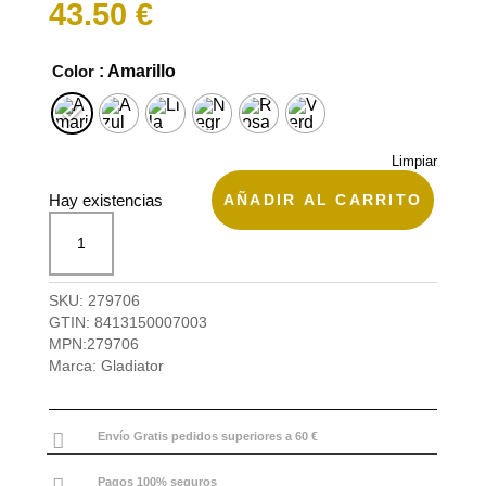
43.50
€
Color
: Amarillo
Limpiar
AÑADIR AL CARRITO
Hay existencias
Neceser
viaje
mujer
Gladiator
SKU:
279706
Magic
GTIN:
8413150007003
cantidad
MPN:
279706
Marca:
Gladiator

Envío Gratis pedidos superiores a 60 €
Pagos 100% seguros