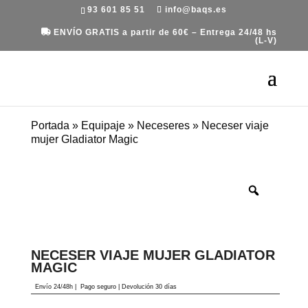
93 601 85 51
info@baqs.es
ENVÍO GRATIS a partir de 60€ – Entrega 24/48 hs
(L-V)
Portada
»
Equipaje
»
Neceseres
»
Neceser viaje
mujer Gladiator Magic
NECESER VIAJE MUJER GLADIATOR
MAGIC
Envío 24/48h
|
Pago seguro |
Devolución 30 días