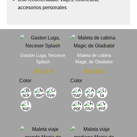
accesorios personales
Gaston Luga, Neceser
Maleta de cabina
Splash
Magic de Gladiator
29.00
€
59.00
€
Color
Color