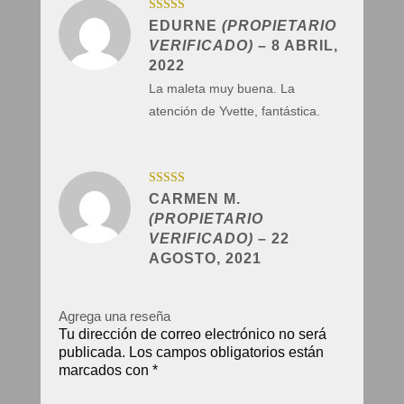
Valorado con
EDURNE
(PROPIETARIO
5
de 5
VERIFICADO)
–
8 ABRIL,
2022
La maleta muy buena. La
atención de Yvette, fantástica.
Valorado con
CARMEN M.
5
de 5
(PROPIETARIO
VERIFICADO)
–
22
AGOSTO, 2021
Agrega una reseña
Tu dirección de correo electrónico no será
publicada.
Los campos obligatorios están
marcados con
*