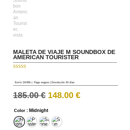
MALETA DE VIAJE M SOUNDBOX DE
AMERICAN TOURISTER
Valorado con
5.00
de 5 en
base a
Envío 24/48h
|
Pago seguro |
Devolución 30 días
valoraciones
de clientes
El
El
185.00
€
148.00
€
precio
precio
original
actual
era:
es:
Color
: Midnight
185.00 €.
148.00 €.