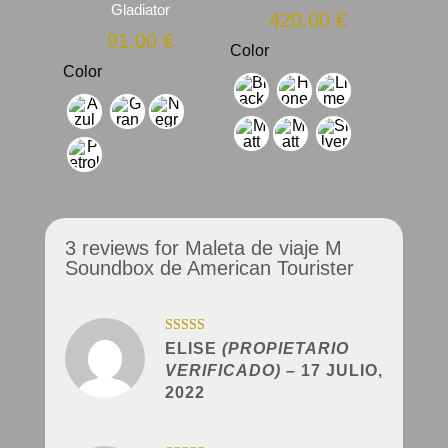
Gladiator
420.00
€
91.00
€
Color
Color
3 reviews for
Maleta de viaje M
Soundbox de American Tourister
Valorado con
ELISE
(PROPIETARIO
5
de 5
VERIFICADO)
–
17 JULIO,
2022