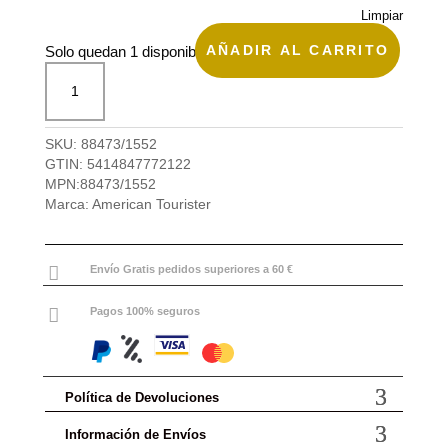
Limpiar
AÑADIR AL CARRITO
Solo quedan 1 disponibles
Maleta
de
viaje
M
SKU:
88473/1552
Soundbox
GTIN:
5414847772122
de
MPN:
88473/1552
American
Marca:
American Tourister
Tourister
cantidad

Envío Gratis pedidos superiores a 60 €

Pagos 100% seguros
Política de Devoluciones
Información de Envíos