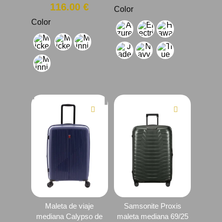
precio
precio
precio
El
116.00
€
Color
original
original
actual
precio
Color
era:
era:
es:
actual
145.00 €.
119.00 €.
96.00 €
es:
116.00 €.
Maleta de viaje
Samsonite Proxis
mediana Calypso de
maleta mediana 69/25