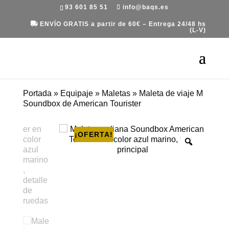
93 601 85 51
info@baqs.es
ENVÍO GRATIS a partir de 60€ – Entrega 24/48 hs
(L-V)
Portada
»
Equipaje
»
Maletas
»
Maleta de viaje M
Soundbox de American Tourister
¡OFERTA!