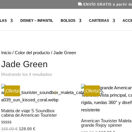
ENVÍO GRATIS a partir de
LAS
DISNEY – INFANTIL
BOLSOS
CARTERAS
ACC
Inicio
/ Color del producto / Jade Green
Jade Green
Ordenado
Mostrando los 4 resultados
por
los
¡Oferta!
últimos
¡Oferta!
Maleta de viaje S Soundbox
cabina de American Tourister
American Tourister Maleta
grande Rejoy spinner
Valorado
El
El
165.00
€
129.00
€
con