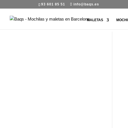
93 601 85 51
info@baqs.es
MALETAS
MOCHI