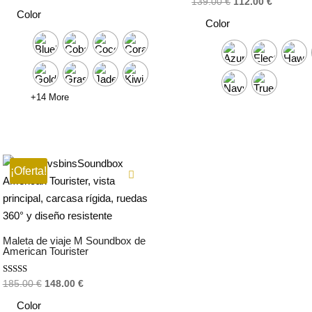
El
El
139.00
€
112.00
€
precio
precio
5.00
Color
de 5
precio
precio
Color
original
actual
original
actual
era:
es:
era:
es:
165.00 €.
129.00 €.
139.00 €.
112.00 €
+14 More
¡Oferta!
Maleta de viaje M Soundbox de
American Tourister
Valorado
El
El
185.00
€
148.00
€
con
precio
precio
5.00
Color
de 5