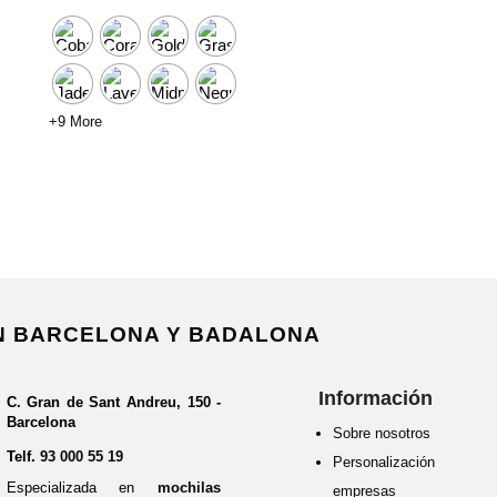
original
actual
era:
es:
185.00 €.
148.00 €.
+9 More
EN BARCELONA Y BADALONA
Información
C. Gran de Sant Andreu, 150 -
Barcelona
Sobre nosotros
Telf.
93 000 55 19
Personalización 
Especializada en
mochilas
empresas