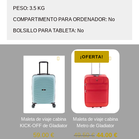
PESO: 3.5 KG
COMPARTIMENTO PARA ORDENADOR: No
BOLSILLO PARA TABLETA: No
¡OFERTA!
Maleta de viaje cabina
Maleta de viaje cabina
KICK-OFF de Gladiator
Metro de Gladiator
El
El
59.00
€
49.50
€
44.00
€