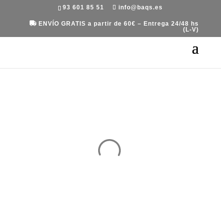
93 601 85 51
info@baqs.es
ENVÍO GRATIS a partir de 60€ – Entrega 24/48 hs
(L-V)
Portada
»
Equipaje
»
Maletas
»
Maleta de viaje L
Metro de Gladiator