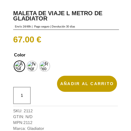
MALETA DE VIAJE L METRO DE
GLADIATOR
Envío 24/48h
|
Pago seguro |
Devolución 30 días
67.00
€
Color
AÑADIR AL CARRITO
Maleta
de
viaje
L
SKU:
2112
Metro
GTIN:
N/D
de
MPN:
2112
Gladiator
Marca:
Gladiator
cantidad