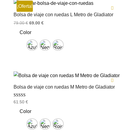
¡Oferta!
Bolsa de viaje con ruedas L Metro de Gladiator
El
El
79.00
€
69.00
€
precio
precio
Color
original
actual
era:
es:
79.00 €.
69.00 €.
Bolsa de viaje con ruedas M Metro de Gladiator
Valorado con
61.50
€
5.00
de 5
Color