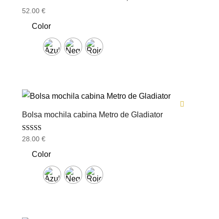
52.00
€
Color
Bolsa mochila cabina Metro de Gladiator
Valorado con
28.00
€
5.00
de 5
Color