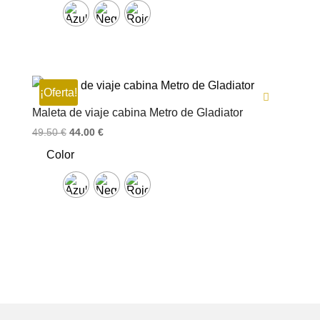
¡Oferta!
Maleta de viaje cabina Metro de Gladiator
El
El
49.50
€
44.00
€
precio
precio
Color
original
actual
era:
es:
49.50 €.
44.00 €.