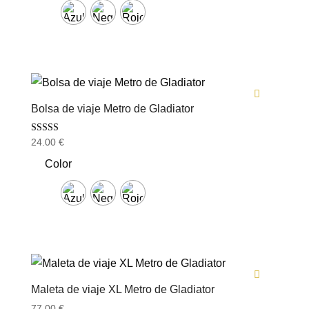
Bolsa de viaje Metro de Gladiator
Valorado con
24.00
€
5.00
de 5
Color
Maleta de viaje XL Metro de Gladiator
77.00
€