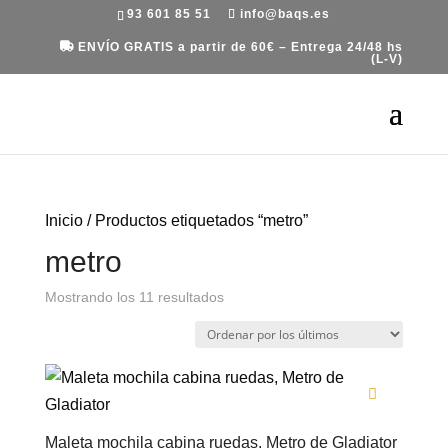
93 601 85 51
info@baqs.es
ENVÍO GRATIS a partir de 60€ – Entrega 24/48 hs
(L-V)
Inicio
/ Productos etiquetados “metro”
metro
Ordenado
Mostrando los 11 resultados
por
los
últimos
Maleta mochila cabina ruedas, Metro de Gladiator