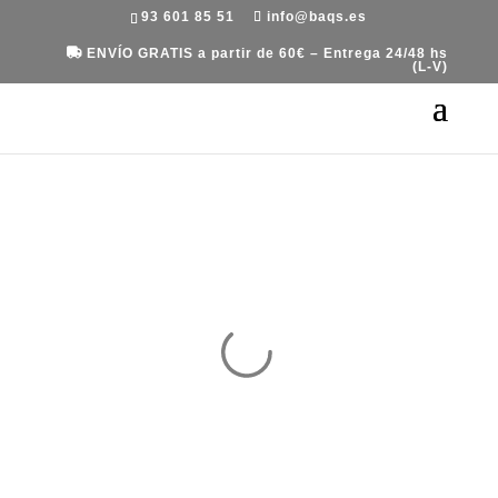
93 601 85 51
info@baqs.es
ENVÍO GRATIS a partir de 60€ – Entrega 24/48 hs
(L-V)
Portada
»
Equipaje
»
Maletas
»
Maleta grande
Essens 75/28 de Samsonite