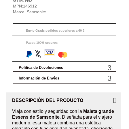
GTIN:
N/D
Samsonite
MPN:
146912
cantidad
Marca:
Samsonite
Envío Gratis pedidos superiores a 60 €
Pagos 100% seguros
Política de Devoluciones
Información de Envíos
DESCRIPCIÓN DEL PRODUCTO
Viaja con estilo y seguridad con la
Maleta grande
Essens de Samsonite
. Diseñada para el viajero
moderno, esta maleta combina una estética
elegante con funcionalidad avanzada, ofreciendo