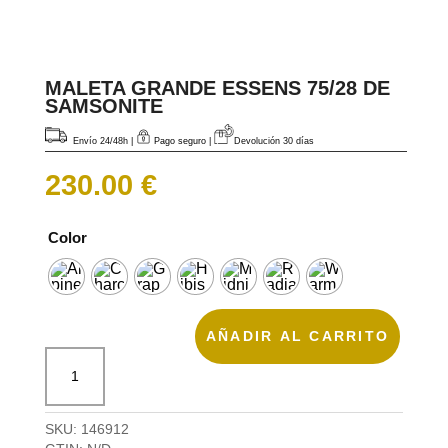
MALETA GRANDE ESSENS 75/28 DE
SAMSONITE
Envío 24/48h
|
Pago seguro |
Devolución 30 días
230.00
€
Color
AÑADIR AL CARRITO
Maleta
grande
Essens
75/28
SKU:
146912
de