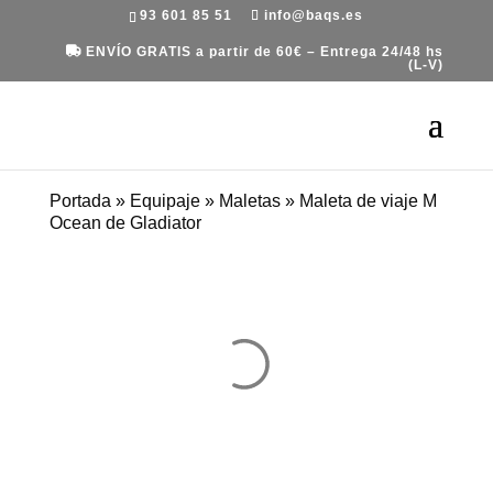
93 601 85 51
info@baqs.es
ENVÍO GRATIS a partir de 60€ – Entrega 24/48 hs
(L-V)
Portada
»
Equipaje
»
Maletas
»
Maleta de viaje M
Ocean de Gladiator