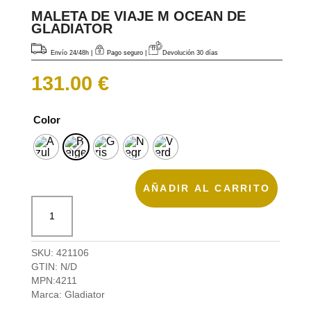
MALETA DE VIAJE M OCEAN DE
GLADIATOR
Envío 24/48h
|
Pago seguro |
Devolución 30 días
131.00
€
Color
AÑADIR AL CARRITO
Maleta
de
viaje
M
SKU:
421106
Ocean
GTIN:
N/D
de
MPN:
4211
Gladiator
Marca:
Gladiator
cantidad