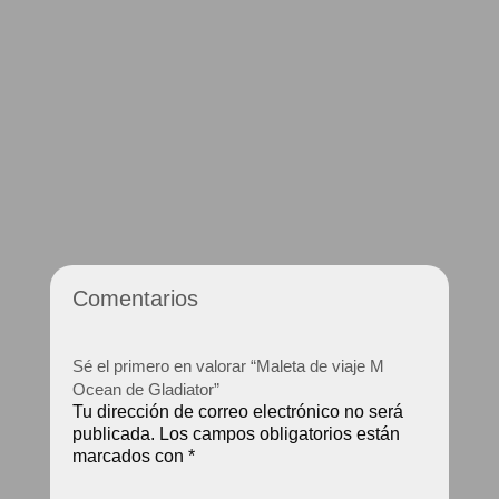
Ocean de Gladiator
Ocean de Gladiator
155.00
€
Valorado con
107.00
€
Color
5.00
de 5
Color
Comentarios
Sé el primero en valorar “Maleta de viaje M
Ocean de Gladiator”
Tu dirección de correo electrónico no será
publicada.
Los campos obligatorios están
marcados con
*