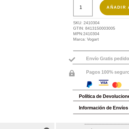
Riñonera
de
AÑADIR 
pierna,
Dark
de
SKU:
2410304
Vogart
GTIN:
8413150003005
cantidad
MPN:
2410304
Marca:
Vogart
Envío Gratis pedido

Pagos 100% segur

Política de Devolucion
Información de Envíos