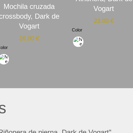
Mochila cruzada
Vogart
crossbody, Dark de
23.00
€
Vogart
Color
26.00
€
olor
s
“Riñonera de pierna, Dark de Vogart”