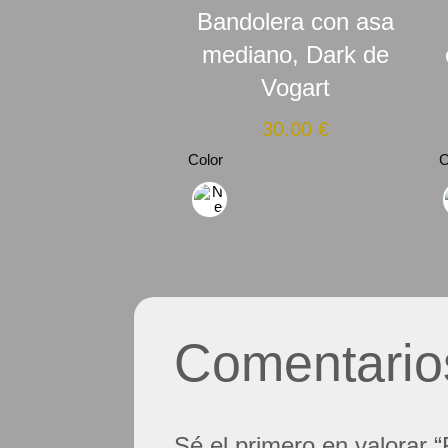
Bandolera con asa
mediano, Dark de
Vogart
30.00
€
Color
C
Comentario
Sé el primero en valorar 