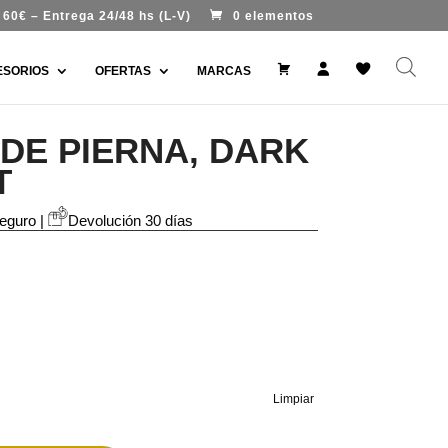
60€ – Entrega 24/48 hs (L-V)
0 elementos
#
M
W
ESORIOS
OFERTAS
MARCAS
9
i
i
9
c
s
7
u
h
7
e
l
DE PIERNA, DARK
7
n
i
(
t
s
s
a
t
T
i
n
t
eguro |
Devolución 30 días
í
t
u
l
o
)
Limpiar