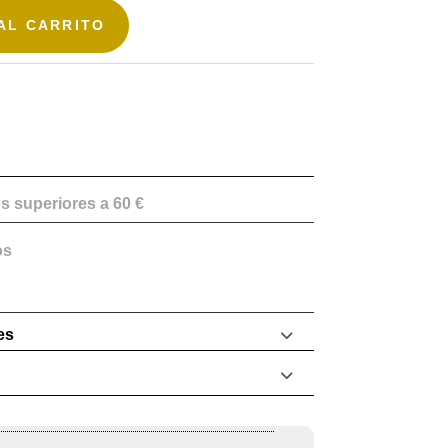
AL CARRITO
s superiores a 60 €
os
es