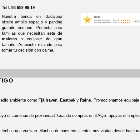
Telf.
93 659 96 19
Nuestra tienda en Badalona
Baqs
valoración de la tienda
5.00 / 5
ofrece amplio espacio y parking
73 re
valoración del producto
4.95 / 5
gratuito cercano. Perfecta para
familias que necesitan
sets de
maletas
o equipaje de gran
tamaño. Ambiente relajado para
tomar tu decisión con calma.
TIGO
medio ambiente como
Fjällräven
,
Eastpak
y
Rains
. Promocionamos equipaje
oya el comercio de proximidad. Cuando compras en BAQS, apoyas el empleo l
sfechos que vuelvan. Muchos de nuestros clientes nos visitan desde hace m