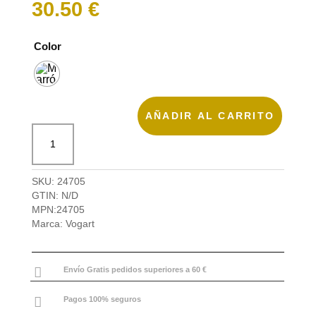
30.50
€
Color
AÑADIR AL CARRITO
Bandolera
reporter
con
asa
SKU:
24705
L
GTIN:
N/D
Class
MPN:
24705
de
Marca:
Vogart
Vogart
cantidad

Envío Gratis pedidos superiores a 60 €

Pagos 100% seguros