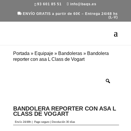
93 601 85 51
info@baqs.es
ENVÍO GRATIS a partir de 60€ – Entrega 24/48 hs
(L-V)
Portada
»
Equipaje
»
Bandoleras
»
Bandolera
reporter con asa L Class de Vogart
BANDOLERA REPORTER CON ASA L
CLASS DE VOGART
Envío 24/48h
|
Pago seguro |
Devolución 30 días