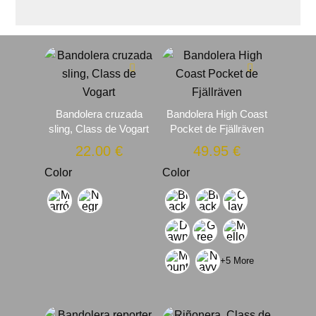
Bandolera cruzada
Bandolera High Coast
sling, Class de Vogart
Pocket de Fjällräven
22.00
€
49.95
€
Color
Color
+5 More