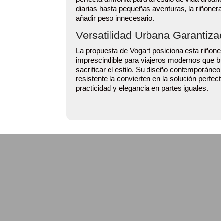
diarias hasta pequeñas aventuras, la riñone
añadir peso innecesario.
Versatilidad Urbana Garantiz
La propuesta de Vogart posiciona esta riñon
imprescindible para viajeros modernos que bu
sacrificar el estilo. Su diseño contemporáne
resistente la convierten en la solución perfe
practicidad y elegancia en partes iguales.
Bandolera cruzada
sling, Class de
Vogart