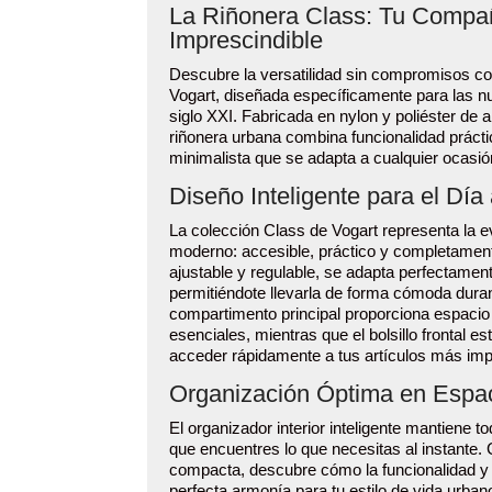
La Riñonera Class: Tu Compa
Imprescindible
Descubre la versatilidad sin compromisos co
Vogart, diseñada específicamente para las 
siglo XXI. Fabricada en nylon y poliéster de a
riñonera urbana combina funcionalidad prácti
minimalista que se adapta a cualquier ocasió
Diseño Inteligente para el Día
La colección Class de Vogart representa la e
moderno: accesible, práctico y completament
ajustable y regulable, se adapta perfectament
permitiéndote llevarla de forma cómoda durant
compartimento principal proporciona espacio 
esenciales, mientras que el bolsillo frontal es
acceder rápidamente a tus artículos más imp
Organización Óptima en Espa
El organizador interior inteligente mantiene to
que encuentres lo que necesitas al instante. 
compacta, descubre cómo la funcionalidad y 
perfecta armonía para tu estilo de vida urba