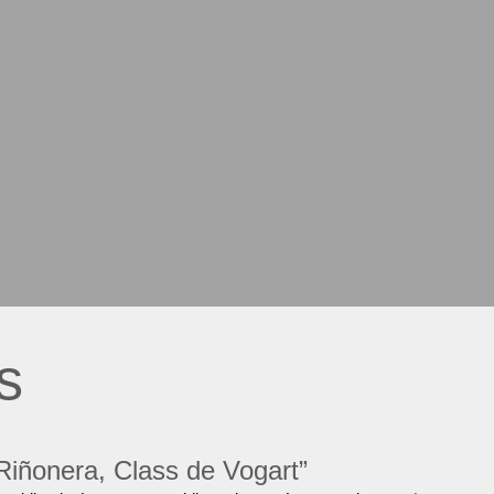
olor
59.95
€
Color
+18 More
s
“Riñonera, Class de Vogart”