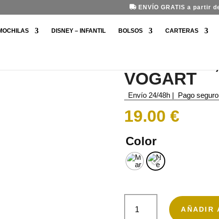
ENVÍO GRATIS a partir de
MOCHILAS
DISNEY – INFANTIL
BOLSOS
CARTERAS
RIÑONERA,
rt
VOGART
Envío 24/48h
|
Pago seguro
19.00
€
Color
Riñonera,
Class
AÑADIR 
de