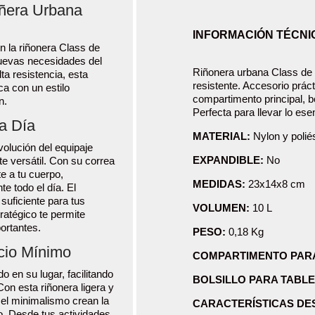
ñera Urbana
INFORMACIÓN TÉCNI
n la riñonera Class de
nuevas necesidades del
Riñonera urbana Class de V
lta resistencia, esta
resistente. Accesorio prác
ca con un estilo
compartimento principal, bol
n.
Perfecta para llevar lo ese
 a Día
MATERIAL:
Nylon y poliés
volución del equipaje
EXPANDIBLE:
No
e versátil. Con su correa
e a tu cuerpo,
MEDIDAS:
23x14x8 cm
e todo el día. El
suficiente para tus
VOLUMEN:
10 L
tratégico te permite
ortantes.
PESO:
0,18 Kg
cio Mínimo
COMPARTIMENTO PAR
do en su lugar, facilitando
BOLSILLO PARA TABLE
Con esta riñonera ligera y
el minimalismo crean la
CARACTERÍSTICAS DE
no. Desde tus actividades