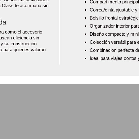
Compartimento principal
ra Class te acompaña sin
Correa/cinta ajustable y
Bolsillo frontal estratég
ada
Organizador interior para
era como el accesorio
Diseño compacto y mini
scan eficiencia sin
Colección versátil para 
o y su construcción
cta para quienes valoran
Combinación perfecta de 
Ideal para viajes cortos 
Riñonera Boreal de
Riñonera Kanken
Vogart
Hip Pack de
13.00
€
FjällRäven