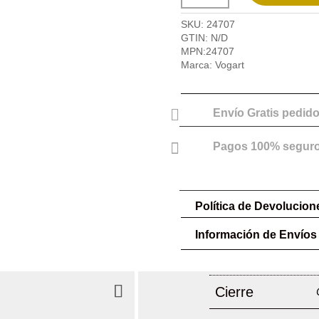
Vogart
cantidad
SKU:
24707
GTIN:
N/D
MPN:
24707
Marca:
Vogart

Envío Gratis pedido

Pagos 100% segur
Política de Devolucion
Información de Envíos
Cierre