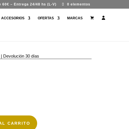
 60€ – Entrega 24/48 hs (L-V)
0 elementos
#
M
ACCESORIOS
OFERTAS
MARCAS
9
i
9
c
7
u
 CLASS DE
7
e
7
n
(
t
s
a
i
n
 |
Devolución 30 días
t
í
t
u
l
o
)
AL CARRITO