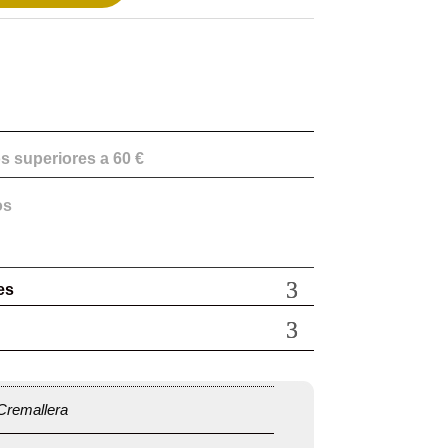
s superiores a 60 €
os
es
Cremallera