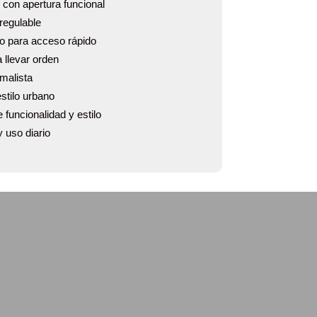
 con apertura funcional
 regulable
ico para acceso rápido
 llevar orden
malista
estilo urbano
funcionalidad y estilo
y uso diario
¡OFERTA!
Riñonera Springer
de Eastpak
Rango
18.90
€
-
32.00
€