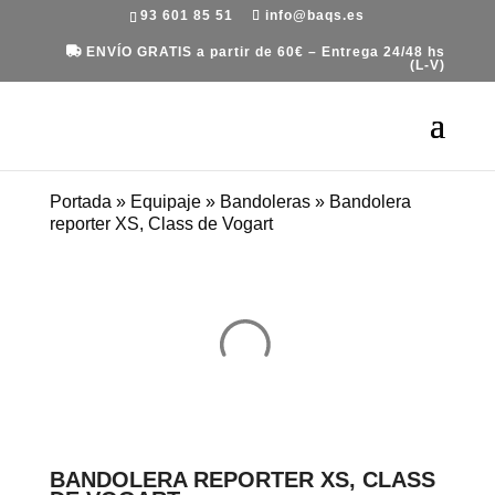
93 601 85 51
info@baqs.es
ENVÍO GRATIS a partir de 60€ – Entrega 24/48 hs
(L-V)
Portada
»
Equipaje
»
Bandoleras
»
Bandolera
reporter XS, Class de Vogart
BANDOLERA REPORTER XS, CLASS