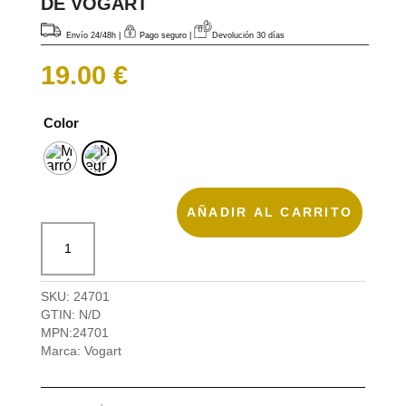
DE VOGART
Envío 24/48h
|
Pago seguro |
Devolución 30 días
19.00
€
Color
AÑADIR AL CARRITO
Bandolera
reporter
XS,
Class
SKU:
24701
de
GTIN:
N/D
Vogart
MPN:
24701
cantidad
Marca:
Vogart