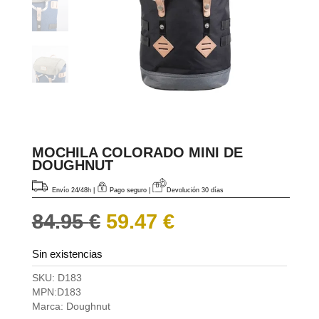
MOCHILA COLORADO MINI DE
DOUGHNUT
Envío 24/48h
|
Pago seguro |
Devolución 30 días
El
El
84.95
€
59.47
€
precio
precio
original
actual
Sin existencias
era:
es:
84.95 €.
59.47 €.
SKU:
D183
MPN:
D183
Marca:
Doughnut