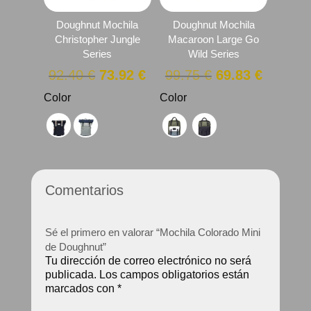
Doughnut Mochila
Doughnut Mochila
Christopher Jungle
Macaroon Large Go
Series
Wild Series
El
El
El
El
92.40
€
73.92
€
99.75
€
69.83
€
precio
precio
precio
precio
Color
Color
original
actual
original
actual
era:
es:
era:
es:
92.40 €.
73.92 €.
99.75 €.
69.83 €
Comentarios
Sé el primero en valorar “Mochila Colorado Mini
de Doughnut”
Tu dirección de correo electrónico no será
publicada.
Los campos obligatorios están
marcados con
*