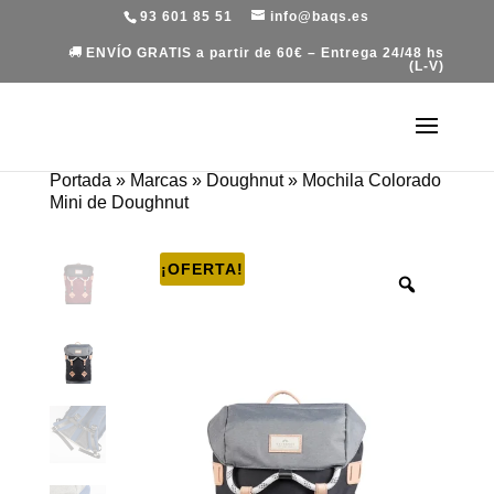
93 601 85 51
info@baqs.es
ENVÍO GRATIS a partir de 60€ – Entrega 24/48 hs
(L-V)
Portada
»
Marcas
»
Doughnut
»
Mochila Colorado
Mini de Doughnut
¡OFERTA!