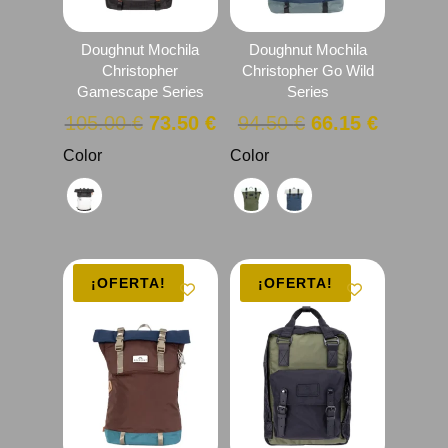
Doughnut Mochila
Doughnut Mochila
Christopher
Christopher Go Wild
Gamescape Series
Series
El
El
El
El
105.00
€
73.50
€
94.50
€
66.15
€
precio
precio
precio
precio
Color
Color
original
actual
original
actual
era:
es:
era:
es:
105.00 €.
73.50 €.
94.50 €.
66.15 €
¡OFERTA!
¡OFERTA!