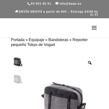
93 601 85 51
info@baqs.es
ENVÍO GRATIS a partir de 60€ – Entrega 24/48 hs
(L-V)
Portada
»
Equipaje
»
Bandoleras
»
Reporter
pequeño Tokyo de Vogart