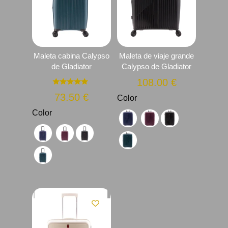
Maleta cabina Calypso
Maleta de viaje grande
de Gladiator
Calypso de Gladiator
108.00
€
Valorado
73.50
€
Color
con
5.00
de 5
Color