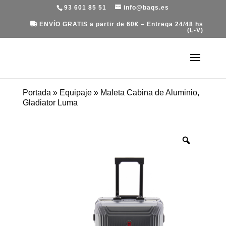
93 601 85 51
info@baqs.es
ENVÍO GRATIS a partir de 60€ – Entrega 24/48 hs
(L-V)
Portada
»
Equipaje
»
Maleta Cabina de Aluminio,
Gladiator Luma