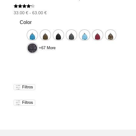
Valorado
Rango
33.00
€
-
63.00
€
con
de
4.00
Color
de 5
precios:
desde
33.00 €
hasta
+67 More
63.00 €
Filtros
Filtros