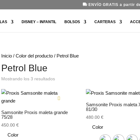
ENVÍO GRATIS a partir de
LAS
DISNEY – INFANTIL
BOLSOS
CARTERAS
ACC
Inicio
/ Color del producto / Petrol Blue
Petrol Blue
Ordenado
Mostrando los 3 resultados
por
los
últimos
Samsonite Proxis maleta 
81/30
Samsonite Proxis maleta grande
75/28
480.00
€
450.00
€
Color
Color