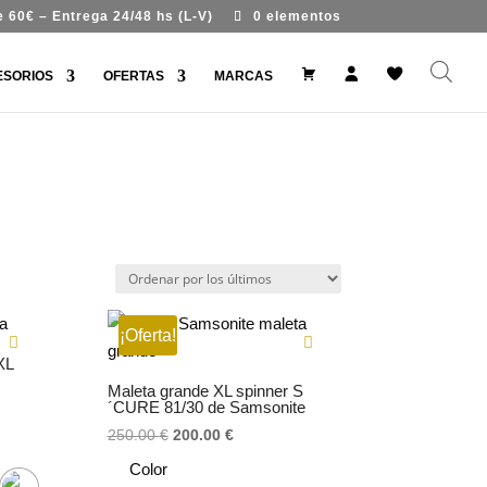
 60€ – Entrega 24/48 hs (L-V)
0 elementos
#
M
W
ESORIOS
OFERTAS
MARCAS
9
i
i
9
c
s
7
u
h
7
e
l
7
n
i
(
t
s
s
a
t
i
n
t
í
t
u
l
o
)
¡Oferta!
XL
Maleta grande XL spinner S
´CURE 81/30 de Samsonite
El
El
250.00
€
200.00
€
precio
precio
Color
original
actual