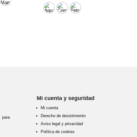
era:
es:
250.00 €.
200.00 €.
Mi cuenta y seguridad
Mi cuenta
Derecho de desistimiento
para
Aviso legal y privacidad
Política de cookies