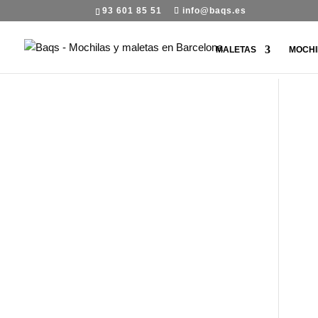
93 601 85 51
info@baqs.es
MALETAS
MOCHI