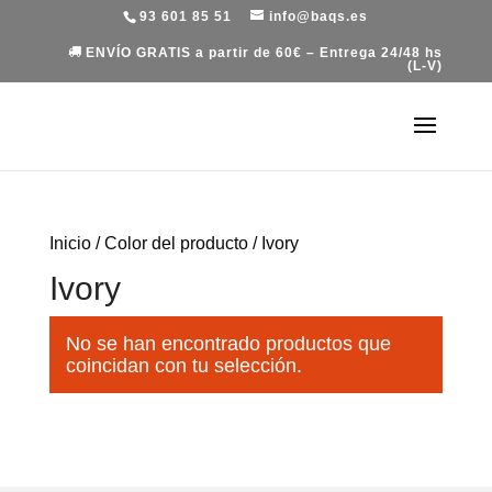
93 601 85 51
info@baqs.es
ENVÍO GRATIS a partir de 60€ – Entrega 24/48 hs
(L-V)
Inicio
/ Color del producto / Ivory
Ivory
No se han encontrado productos que
coincidan con tu selección.