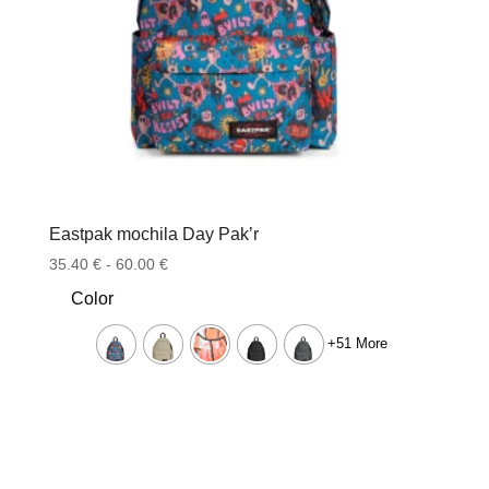
Eastpak mochila Day Pak’r
Rango
35.40
€
-
60.00
€
de
Color
precios:
desde
+51 More
35.40 €
hasta
60.00 €