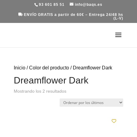
93 601 85 51
info@baqs.es
ENVÍO GRATIS a partir de 60€ – Entrega 24/48 hs
(L-V)
Inicio
/ Color del producto / Dreamflower Dark
Dreamflower Dark
Ordenado
Mostrando los 2 resultados
por
los
últimos