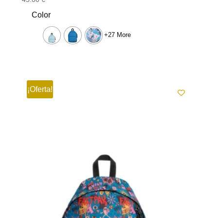
Color
+27 More
¡Oferta!