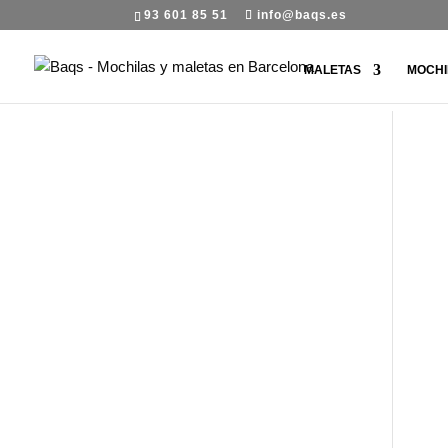
93 601 85 51
info@baqs.es
MALETAS
MOCHI