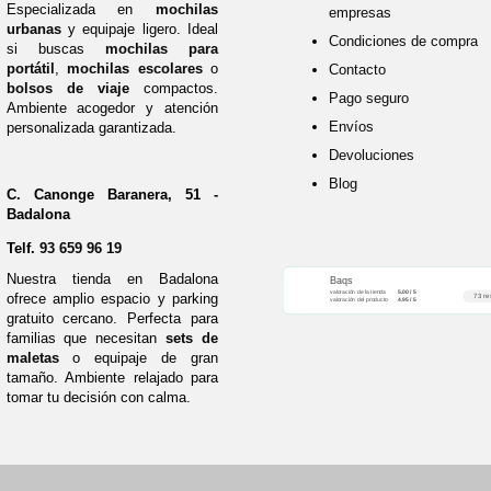
Especializada en
mochilas
empresas
urbanas
y equipaje ligero. Ideal
Condiciones de compra
si buscas
mochilas para
portátil
,
mochilas escolares
o
Contacto
bolsos de viaje
compactos.
Pago seguro
Ambiente acogedor y atención
Envíos
personalizada garantizada.
Devoluciones
Blog
C. Canonge Baranera, 51 -
Badalona
Telf.
93 659 96 19
Nuestra tienda en Badalona
Baqs
valoración de la tienda
5.00 / 5
ofrece amplio espacio y parking
73 re
valoración del producto
4.95 / 5
gratuito cercano. Perfecta para
familias que necesitan
sets de
maletas
o equipaje de gran
tamaño. Ambiente relajado para
tomar tu decisión con calma.