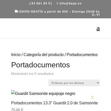
93 601 85 51
info@baqs.es
ENVÍO GRATIS a partir de 60€ – Entrega 24/48 hs
(L-V)
Inicio
/ Categoría del producto / Portadocumentos
Portadocumentos
Ordenado
Mostrando los 5 resultados
por
los
últimos
Portadocumentos 13.3″ Guardit 2.0 de Samsonite
70.00
€